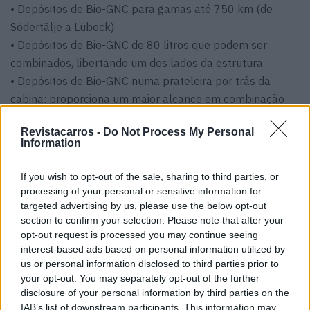
• Depósitos de Bio-GNC para gamas até 750 km (de
Södertälje a Lübeck)
• Depósitos de Bio-GNC de 80 litros que podem ser
combinados, libertando um dos lados da estrutura
• Depósitos de Bio-GNC numa prateleira por trás da
cabina: proporciona um maior alcance em combinação
com depósitos em posições regulares. Alcance até 1000
Revistacarros -
Do Not Process My Personal
km em tratores com distâncias entre eixos ≥ 3 900 mm
Information
(de Södertälje a Berlim)
• Depósitos de Bio-GNL que proporcionam espaço
If you wish to opt-out of the sale, sharing to third parties, or
adicional e livre na parte frontal dos depósitos, o que é
processing of your personal or sensitive information for
targeted advertising by us, please use the below opt-out
benéfico para as carroçarias e permite soluções
section to confirm your selection. Please note that after your
especializadas, tais como eixos de apoio Hendrickson em
opt-out request is processed you may continue seeing
configurações de empurradores A6x2/2 no Reino Unido.
interest-based ads based on personal information utilized by
us or personal information disclosed to third parties prior to
Todas estas novas etapas de desempenho serão
your opt-out. You may separately opt-out of the further
introduzidas durante 2022.
disclosure of your personal information by third parties on the
IAB’s list of downstream participants. This information may