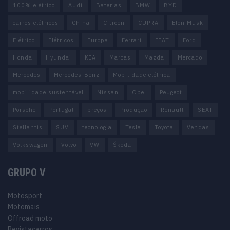
100% elétrico
Audi
Baterias
BMW
BYD
carros elétricos
China
Citröen
CUPRA
Elon Musk
Elétrico
Elétricos
Europa
Ferrari
FIAT
Ford
Honda
Hyundai
KIA
Marcas
Mazda
Mercado
Mercedes
Mercedes-Benz
Mobilidade elétrica
mobilidade sustentável
Nissan
Opel
Peugeot
Porsche
Portugal
preços
Produção
Renault
SEAT
Stellantis
SUV
tecnologia
Tesla
Toyota
Vendas
Volkswagen
Volvo
VW
Škoda
GRUPO V
Motosport
Motomais
Offroad moto
Revistacarros