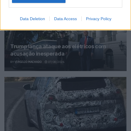
Data Deletion
Data Access
Privacy Policy
Trump lança ataque aos elétricos com
acusação inesperada
BY
VIRGILIO MACHADO
07/08/2026