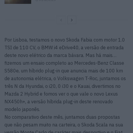
Por Lisboa, testamos o novo Skoda Fabia com motor 1.0
TSI de 110 CV, o BMW i4 eDrive40, a versão de entrada
deste novo elétrico da marca bávara. Mas há mais…
fizemos um ensaio completo ao Mercedes-Benz Classe
S580e, um híbrido plug-in que anuncia mais de 100 km
de autonomia elétrica, o Volkswagen T-Roc, juntamos os
três N da Hyundai, o i20, 0 i30 e o Kauai, divertimos no
Mazda 2 Hybrid e fomos ver o que vale o novo Lexus
NX450h+, a versão híbrida plug-in deste renovado
modelo japonês.
No comparativo deste mês, juntamos duas propostas
que não pesam muito na carteira, o Skoda Scala na sua
versão Monte Carlo de caráter mais desportivo e o Fiat