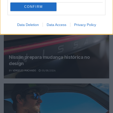
CONFIRM
Related Posts
Data Deletion
Data Access
Privacy Policy
Nissan prepara mudança histórica no
design
BY
VIRGILIO MACHADO
05/08/2026