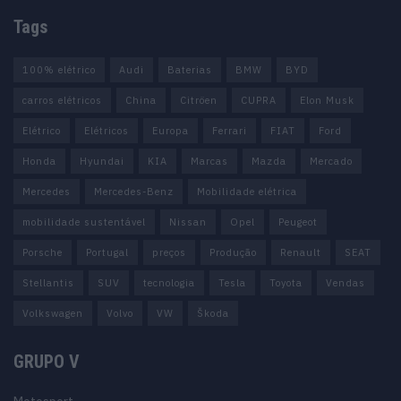
Tags
100% elétrico
Audi
Baterias
BMW
BYD
carros elétricos
China
Citröen
CUPRA
Elon Musk
Elétrico
Elétricos
Europa
Ferrari
FIAT
Ford
Honda
Hyundai
KIA
Marcas
Mazda
Mercado
Mercedes
Mercedes-Benz
Mobilidade elétrica
mobilidade sustentável
Nissan
Opel
Peugeot
Porsche
Portugal
preços
Produção
Renault
SEAT
Stellantis
SUV
tecnologia
Tesla
Toyota
Vendas
Volkswagen
Volvo
VW
Škoda
GRUPO V