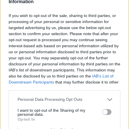
serviço de Robotaxi.
Information
De acordo com a Reuters, a proposta foi aprovada por
If you wish to opt-out of the sale, sharing to third parties, or
mais de 75% dos acionistas, apesar de fortes críticas de
processing of your personal or sensitive information for
alguns fundos de investimento. Estes consideram a
targeted advertising by us, please use the below opt-out
section to confirm your selection. Please note that after your
remuneração “excessiva e desequilibrada”, alertando
opt-out request is processed you may continue seeing
para os riscos de uma governação demasiado
interest-based ads based on personal information utilized by
dependente de uma única figura.
us or personal information disclosed to third parties prior to
your opt-out. You may separately opt-out of the further
Tags:
Elon Musk
Marcas
Tesla
disclosure of your personal information by third parties on the
IAB’s list of downstream participants. This information may
also be disclosed by us to third parties on the
IAB’s List of
Downstream Participants
that may further disclose it to other
third parties.
Personal Data Processing Opt Outs
I want to opt-out of the Sharing of my
Vitor Mendes
personal data.
Opted In