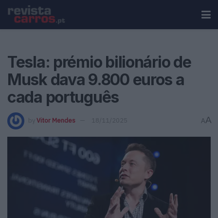
Tesla: prémio bilionário de
Musk dava 9.800 euros a
cada português
A
by
Vitor Mendes
18/11/2025
A