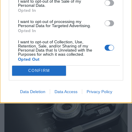
I want to opt-out of the Sale of my
Personal Data.
Related Posts
Opted In
I want to opt-out of processing my
Personal Data for Targeted Advertising.
Opted In
I want to opt-out of Collection, Use,
Retention, Sale, and/or Sharing of my
Personal Data that Is Unrelated with the
Purposes for which it was collected.
Opted Out
NX7 é o novo SUV da Nissan para China e
pode chegar à Europa
CONFIRM
BY
VIRGILIO MACHADO
08/08/2026
Data Deletion
Data Access
Privacy Policy