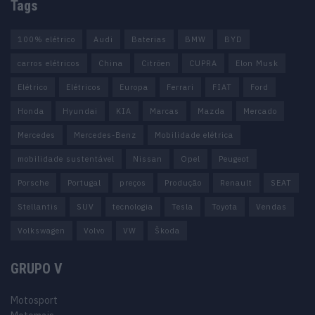
Tags
100% elétrico
Audi
Baterias
BMW
BYD
carros elétricos
China
Citröen
CUPRA
Elon Musk
Elétrico
Elétricos
Europa
Ferrari
FIAT
Ford
Honda
Hyundai
KIA
Marcas
Mazda
Mercado
Mercedes
Mercedes-Benz
Mobilidade elétrica
mobilidade sustentável
Nissan
Opel
Peugeot
Porsche
Portugal
preços
Produção
Renault
SEAT
Stellantis
SUV
tecnologia
Tesla
Toyota
Vendas
Volkswagen
Volvo
VW
Škoda
GRUPO V
Motosport