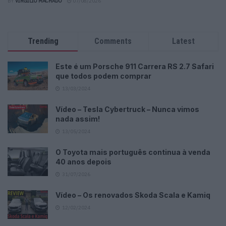
BY
VIRGILIO MACHADO
07/08/2026
Trending
Comments
Latest
Este é um Porsche 911 Carrera RS 2.7 Safari
que todos podem comprar
13/03/2024
Vídeo – Tesla Cybertruck – Nunca vimos
nada assim!
13/05/2024
O Toyota mais português continua à venda
40 anos depois
31/07/2026
Vídeo – Os renovados Skoda Scala e Kamiq
12/02/2024