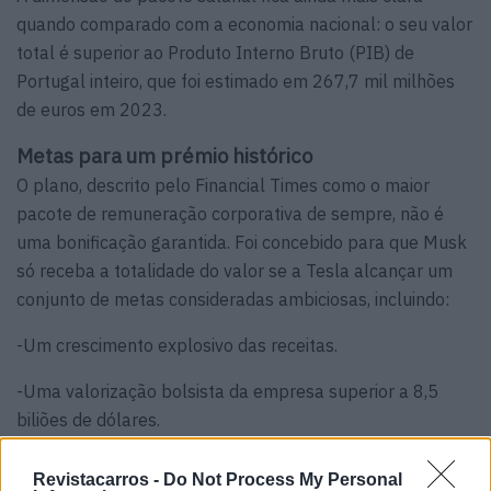
quando comparado com a economia nacional: o seu valor
total é superior ao Produto Interno Bruto (PIB) de
Portugal inteiro, que foi estimado em 267,7 mil milhões
de euros em 2023.
Metas para um prémio histórico
O plano, descrito pelo Financial Times como o maior
pacote de remuneração corporativa de sempre, não é
uma bonificação garantida. Foi concebido para que Musk
só receba a totalidade do valor se a Tesla alcançar um
conjunto de metas consideradas ambiciosas, incluindo:
-Um crescimento explosivo das receitas.
-Uma valorização bolsista da empresa superior a 8,5
biliões de dólares.
-O sucesso comercial dos futuros robôs Optimus e do
Revistacarros -
Do Not Process My Personal