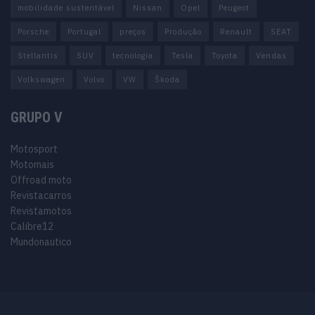
mobilidade sustentável
Nissan
Opel
Peugeot
Porsche
Portugal
preços
Produção
Renault
SEAT
Stellantis
SUV
tecnologia
Tesla
Toyota
Vendas
Volkswagen
Volvo
VW
Škoda
GRUPO V
Motosport
Motomais
Offroad moto
Revistacarros
Revistamotos
Calibre12
Mundonautico