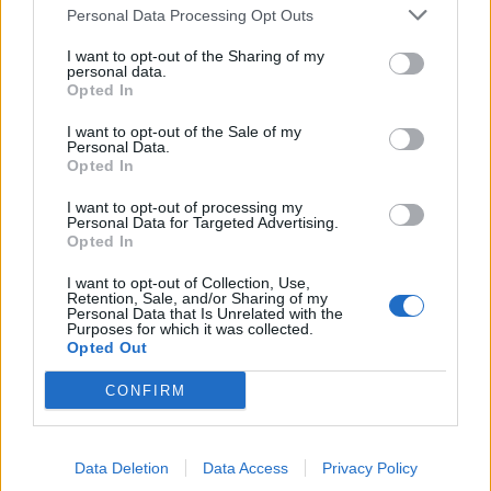
acusação inesperada
Personal Data Processing Opt Outs
BY
VIRGILIO MACHADO
07/08/2026
I want to opt-out of the Sharing of my
personal data.
Opted In
I want to opt-out of the Sale of my
Personal Data.
Opted In
I want to opt-out of processing my
Personal Data for Targeted Advertising.
Opted In
I want to opt-out of Collection, Use,
Retention, Sale, and/or Sharing of my
Personal Data that Is Unrelated with the
Purposes for which it was collected.
Opted Out
Futuro BMW iX1 acelera e a Neue Klasse muda tudo no
SUV
CONFIRM
BY
VIRGILIO MACHADO
07/08/2026
Data Deletion
Data Access
Privacy Policy