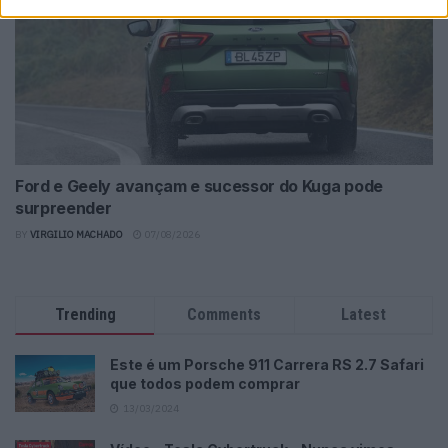
Ford e Geely avançam e sucessor do Kuga pode
surpreender
BY
VIRGILIO MACHADO
07/08/2026
Trending
Comments
Latest
Este é um Porsche 911 Carrera RS 2.7 Safari
que todos podem comprar
13/03/2024