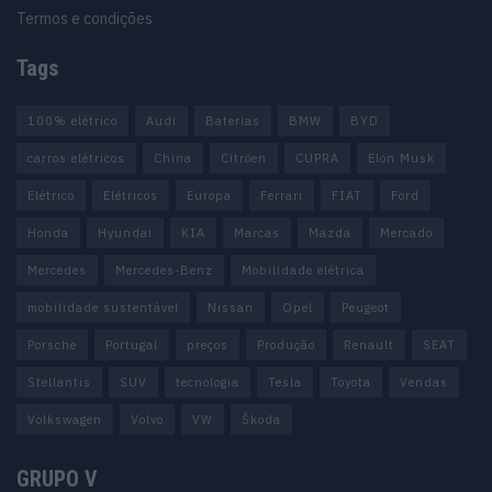
Termos e condições
Tags
100% elétrico
Audi
Baterias
BMW
BYD
carros elétricos
China
Citröen
CUPRA
Elon Musk
Elétrico
Elétricos
Europa
Ferrari
FIAT
Ford
Honda
Hyundai
KIA
Marcas
Mazda
Mercado
Mercedes
Mercedes-Benz
Mobilidade elétrica
mobilidade sustentável
Nissan
Opel
Peugeot
Porsche
Portugal
preços
Produção
Renault
SEAT
Stellantis
SUV
tecnologia
Tesla
Toyota
Vendas
Volkswagen
Volvo
VW
Škoda
GRUPO V