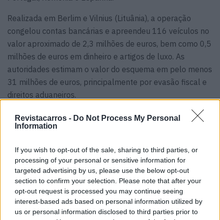
Realizada em Berlim e Vilnius (Lituânia), a operação
congelou contas bancárias e apreendeu 116 veículos no
valor aproximado de 2,3 milhões de euros, bem como 0,5
milhões de euros em dinheiro e artigos de luxo. As
autoridades estimam o valor do esquema em pelo menos
31 milhões de euros, principalmente por evasão fiscal e
direitos aduaneiros.
A Europol, em colaboração com as autoridades locais,
Revistacarros -
Do Not Process My Personal
Information
prendeu dez pessoas importantes, incluindo o suposto
líder do grupo – e 18 foram interrogadas -, a maioria de
If you wish to opt-out of the sale, sharing to third parties, or
origem lituana, embora também haja cidadãos russos.
processing of your personal or sensitive information for
Foram descobertas práticas de evasão fiscal utilizando
targeted advertising by us, please use the below opt-out
empresas fictícias e documentos falsificados para
section to confirm your selection. Please note that after your
opt-out request is processed you may continue seeing
diminuir o valor declarado dos veículos ao entrar na
interest-based ads based on personal information utilized by
Europa.
us or personal information disclosed to third parties prior to