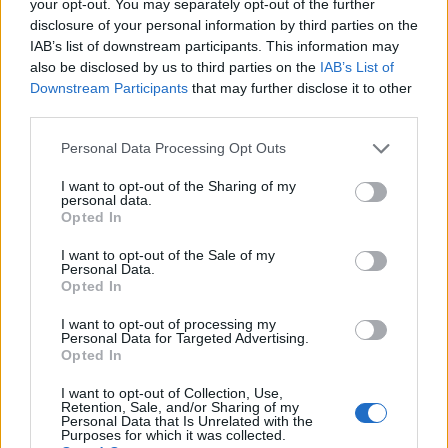
your opt-out. You may separately opt-out of the further
Lista dos principais parceiros e autoridades nacionais
disclosure of your personal information by third parties on the
envolvidos na ação:
IAB’s list of downstream participants. This information may
– Europol
also be disclosed by us to third parties on the
IAB’s List of
– Eurojust
Downstream Participants
that may further disclose it to other
third parties.
– Alemanha: Serviço de Investigação Fiscal de Dresden
(Steuerfahndung Dresden), em cooperação com outros
Personal Data Processing Opt Outs
serviços fiscais na Alemanha; e Serviço Central de
I want to opt-out of the Sharing of my
Investigação Aduaneira (Zollkriminalamt)
personal data.
Opted In
– Bulgária: Serviço Nacional de Investigação
(Национална Следствена Служба)
I want to opt-out of the Sale of my
Personal Data.
– Estónia: Autoridade Fiscal e Aduaneira da Estónia
Opted In
(ETCB) – Maksu- ja Tolliamet
– Hungria: Administração Nacional de Impostos e
I want to opt-out of processing my
Personal Data for Targeted Advertising.
Alfândegas (Nemzeti Adó- és Vámhivatal
Opted In
– Lituânia: Serviço de Investigação de Crimes Financeiros
I want to opt-out of Collection, Use,
(Finansinių nusikaltimų tyrimo tarnyba – FNTT)
Retention, Sale, and/or Sharing of my
Personal Data that Is Unrelated with the
– Letónia: Departamento de Polícia Fiscal e Aduaneira do
Purposes for which it was collected.