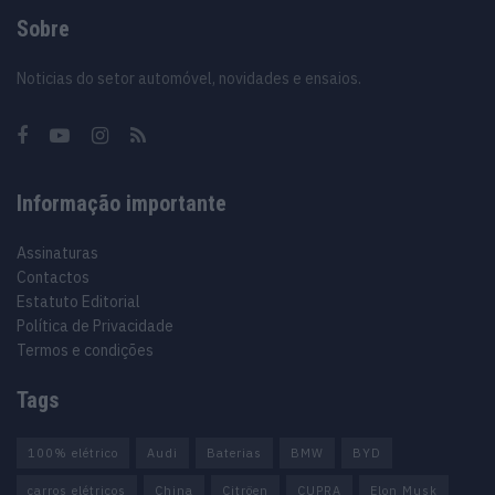
Sobre
Noticias do setor automóvel, novidades e ensaios.
Informação importante
Assinaturas
Contactos
Estatuto Editorial
Política de Privacidade
Termos e condições
Tags
100% elétrico
Audi
Baterias
BMW
BYD
carros elétricos
China
Citröen
CUPRA
Elon Musk