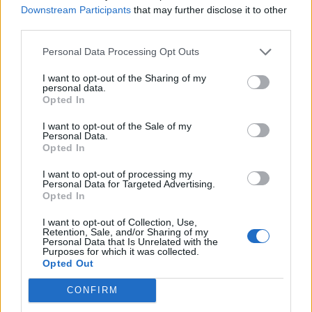
carregamento sem recurso ao telemóvel. O suporte ao
Downstream Participants
that may further disclose it to other
cliente é assegurado pela autoSense, responsável
third parties.
também pela operação contínua da plataforma.
Personal Data Processing Opt Outs
Tags:
aplicação
Charging
Mazda
Mercado nacional
I want to opt-out of the Sharing of my
Portugal
Rede de carregamento
Tiago Reis Tomaz
personal data.
Opted In
I want to opt-out of the Sale of my
Personal Data.
Opted In
I want to opt-out of processing my
Personal Data for Targeted Advertising.
Opted In
Virgilio Machado
I want to opt-out of Collection, Use,
Retention, Sale, and/or Sharing of my
Personal Data that Is Unrelated with the
Purposes for which it was collected.
Opted Out
Related Posts
CONFIRM