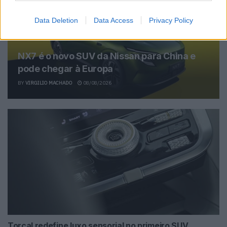
Data Deletion
Data Access
Privacy Policy
NX7 é o novo SUV da Nissan para China e
pode chegar à Europa
BY
VIRGILIO MACHADO
08/08/2026
Torcal redefine luxo sensorial no primeiro SUV