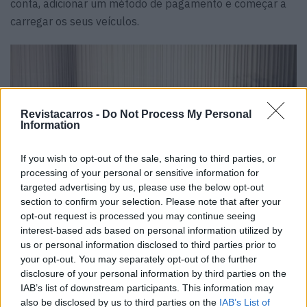
conta, adicionar um método de pagamento e começar a
carregar os seus veículos.
Revistacarros -
Do Not Process My Personal
Information
If you wish to opt-out of the sale, sharing to third parties, or
processing of your personal or sensitive information for
targeted advertising by us, please use the below opt-out
section to confirm your selection. Please note that after your
opt-out request is processed you may continue seeing
interest-based ads based on personal information utilized by
us or personal information disclosed to third parties prior to
your opt-out. You may separately opt-out of the further
Para complementar a aplicação, a marca disponibiliza
disclosure of your personal information by third parties on the
IAB’s list of downstream participants. This information may
um cartão RFID, que permite iniciar sessões de
also be disclosed by us to third parties on the
IAB’s List of