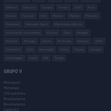
Elétrico
Elétricos
Europa
Ferrari
FIAT
Ford
Honda
Hyundai
KIA
Marcas
Mazda
Mercado
Mercedes
Mercedes-Benz
Mobilidade elétrica
mobilidade sustentável
Nissan
Opel
Peugeot
Porsche
Portugal
preços
Produção
Renault
SEAT
Stellantis
SUV
tecnologia
Tesla
Toyota
Vendas
Volkswagen
Volvo
VW
Škoda
GRUPO V
Motosport
Motomais
Offroad moto
Revistacarros
Revistamotos
Calibre12