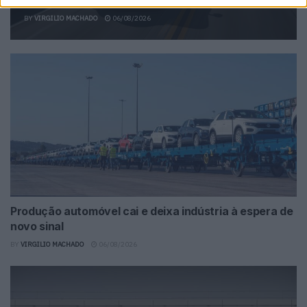
BY
VIRGILIO MACHADO
06/08/2026
Produção automóvel cai e deixa indústria à espera de
novo sinal
BY
VIRGILIO MACHADO
06/08/2026