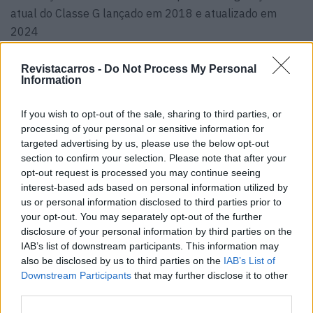
atual do Classe G lançado em 2018 e atualizado em
2024
A Mercedes-Benz anunciou ainda que vai divulgar mais
Revistacarros -
Do Not Process My Personal
detalhes em breve sobre esta edição especial, que
Information
promete redefinir expectativas e inspirar aventuras.
If you wish to opt-out of the sale, sharing to third parties, or
processing of your personal or sensitive information for
targeted advertising by us, please use the below opt-out
Leia também:
section to confirm your selection. Please note that after your
opt-out request is processed you may continue seeing
Mercedes-Benz diz que
interest-based ads based on personal information utilized by
us or personal information disclosed to third parties prior to
80% dos Classe G ainda
your opt-out. You may separately opt-out of the further
disclosure of your personal information by third parties on the
andam na estrada
IAB’s list of downstream participants. This information may
also be disclosed by us to third parties on the
IAB’s List of
Downstream Participants
that may further disclose it to other
Tags:
Cabrio
Classe G Cabriolet
Mercedes-Benz
SUV
third parties.
Testes