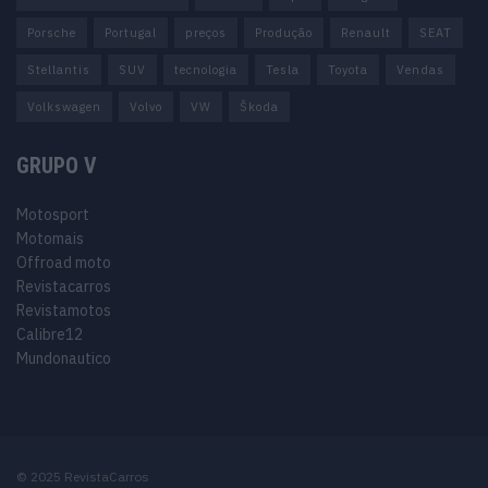
Porsche
Portugal
preços
Produção
Renault
SEAT
Stellantis
SUV
tecnologia
Tesla
Toyota
Vendas
Volkswagen
Volvo
VW
Škoda
GRUPO V
Motosport
Motomais
Offroad moto
Revistacarros
Revistamotos
Calibre12
Mundonautico
© 2025 RevistaCarros