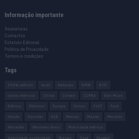
Informação importante
Assinaturas
Contactos
Estatuto Editorial
Política de Privacidade
Termos e condições
Tags
100% elétrico
Audi
Baterias
BMW
BYD
carros elétricos
China
Citröen
CUPRA
Elon Musk
Elétrico
Elétricos
Europa
Ferrari
FIAT
Ford
Honda
Hyundai
KIA
Marcas
Mazda
Mercado
Mercedes
Mercedes-Benz
Mobilidade elétrica
mobilidade sustentável
Nissan
Opel
Peugeot