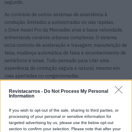
segundo.
Ao contrário de outros sistemas de assistência à
condução, limitados a autoestradas ou vias rápidas,
o Drive Assist Pro da Mercedes atua a baixa velocidade,
enfrentando cenários urbanos complexos. O sistema
inclui controlo de aceleração e travagem, manutenção de
faixa, mudança automática de faixa e reconhecimento de
semáforos e sinais. Tudo pensado para criar uma
experiência de condução segura e natural, mesmo em
ruas apertadas ou congestionadas.
Durante os testes realizados em São Francisco, nos EUA,
Revistacarros -
Do Not Process My Personal
a Mercedes utilizou o CLA que demonstrou uma
Information
impressionante capacidade de navegação, cruzando
If you wish to opt-out of the sale, sharing to third parties, or
artérias movimentadas com facilidade, com o veículo a
processing of your personal or sensitive information for
ajustar velocidade, e a travar sempre que surgia uma
targeted advertising by us, please use the below opt-out
situação inesperada, bem como a contornar veículos
section to confirm your selection. Please note that after your