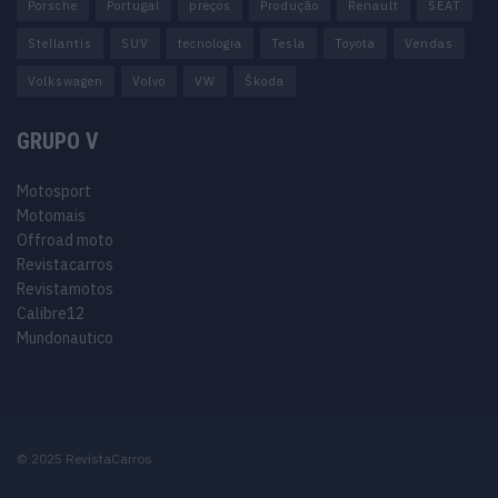
Porsche
Portugal
preços
Produção
Renault
SEAT
Stellantis
SUV
tecnologia
Tesla
Toyota
Vendas
Volkswagen
Volvo
VW
Škoda
GRUPO V
Motosport
Motomais
Offroad moto
Revistacarros
Revistamotos
Calibre12
Mundonautico
© 2025 RevistaCarros