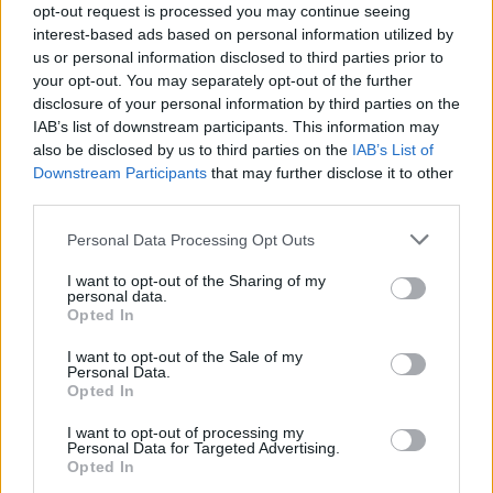
parados.
opt-out request is processed you may continue seeing
interest-based ads based on personal information utilized by
O novo sistema de assistência ao motorista vai ter custo
us or personal information disclosed to third parties prior to
de US$ 3.950 por três anos nos Estados Unidos, sendo
your opt-out. You may separately opt-out of the further
disclosure of your personal information by third parties on the
que os clientes podem optar por assinaturas mensais ou
IAB’s list of downstream participants. This information may
anuais.
also be disclosed by us to third parties on the
IAB’s List of
Downstream Participants
that may further disclose it to other
Leia também:
third parties.
Quanto vai poupar quando
Personal Data Processing Opt Outs
bater um farol da
I want to opt-out of the Sharing of my
personal data.
Opted In
Mercedes?
I want to opt-out of the Sale of my
Personal Data.
Tags:
CES
Condução autónoma
Opted In
Consumer Electronics Show
EUA
MB.Drive Assist Pro
I want to opt-out of processing my
Personal Data for Targeted Advertising.
Mercedes-Benz
Nvidia
Tesla
Opted In