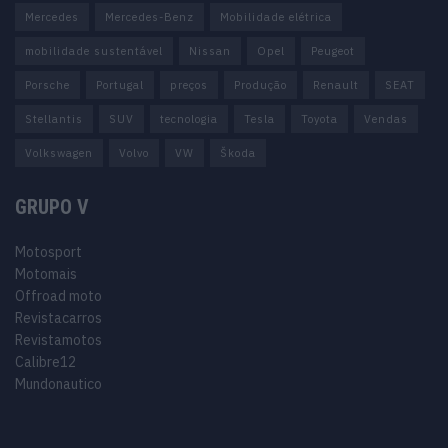
Mercedes
Mercedes-Benz
Mobilidade elétrica
mobilidade sustentável
Nissan
Opel
Peugeot
Porsche
Portugal
preços
Produção
Renault
SEAT
Stellantis
SUV
tecnologia
Tesla
Toyota
Vendas
Volkswagen
Volvo
VW
Škoda
GRUPO V
Motosport
Motomais
Offroad moto
Revistacarros
Revistamotos
Calibre12
Mundonautico