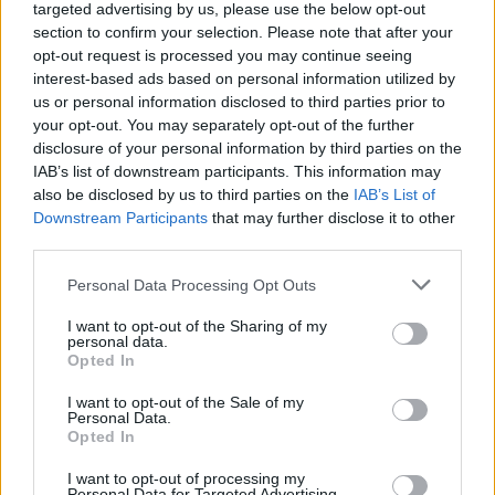
combustíveis neutros em carbono e recolhendo dióxido
targeted advertising by us, please use the below opt-out
de carbono dos gases de escape.
section to confirm your selection. Please note that after your
opt-out request is processed you may continue seeing
O fabricante japonês de automóveis continua a acreditar
interest-based ads based on personal information utilized by
us or personal information disclosed to third parties prior to
que
“uma multiplicidade de soluções técnicas é a forma
your opt-out. You may separately opt-out of the further
mais eficaz de reduzir as emissões”
.
disclosure of your personal information by third parties on the
IAB’s list of downstream participants. This information may
also be disclosed by us to third parties on the
IAB’s List of
Downstream Participants
that may further disclose it to other
Leia também:
third parties.
Changan vai ajudar Mazda
Personal Data Processing Opt Outs
a baixar emissões de
I want to opt-out of the Sharing of my
personal data.
Opted In
carbono
I want to opt-out of the Sale of my
Personal Data.
Opted In
Tags:
CO2
Dióxido de carbono
Mazda
I want to opt-out of processing my
Personal Data for Targeted Advertising.