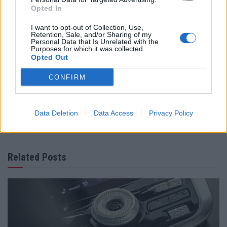
Mazda Mobile Carbon Capture
Neutralidade carbónica
Opted In
Super Taikyu Series
tecnologia
I want to opt-out of Collection, Use,
Retention, Sale, and/or Sharing of my
Personal Data that Is Unrelated with the
Purposes for which it was collected.
Opted Out
CONFIRM
Virgilio Machado
Data Deletion
Data Access
Privacy Policy
Related Posts