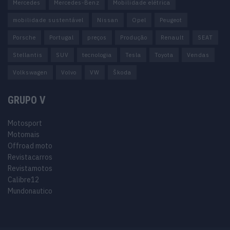
Mercedes
Mercedes-Benz
Mobilidade elétrica
mobilidade sustentável
Nissan
Opel
Peugeot
Porsche
Portugal
preços
Produção
Renault
SEAT
Stellantis
SUV
tecnologia
Tesla
Toyota
Vendas
Volkswagen
Volvo
VW
Škoda
GRUPO V
Motosport
Motomais
Offroad moto
Revistacarros
Revistamotos
Calibre12
Mundonautico