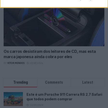
Os carros desistiram dos leitores de CD, mas esta
marca japonesa ainda cobra por eles
BY
VITOR MENDES
10/08/2026
Trending
Comments
Latest
Este é um Porsche 911 Carrera RS 2.7 Safari
que todos podem comprar
13/03/2024