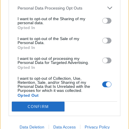
Hyundai Ioniq 9 reforça estatuto de topo de
Personal Data Processing Opt Outs
gama
I want to opt-out of the Sharing of my
BY
VIRGILIO MACHADO
10/08/2026
personal data.
Opted In
I want to opt-out of the Sale of my
Personal Data.
Opted In
I want to opt-out of processing my
Personal Data for Targeted Advertising.
Opted In
I want to opt-out of Collection, Use,
Retention, Sale, and/or Sharing of my
Personal Data that Is Unrelated with the
Purposes for which it was collected.
Opted Out
Este elétrico gera mais energia do que gasta. Só não é
CONFIRM
bonito…
BY
VITOR MENDES
10/08/2026
Data Deletion
Data Access
Privacy Policy