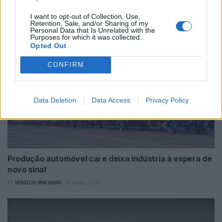
ainda não acabou
I want to opt-out of Collection, Use,
BY
VIRGILIO MACHADO
06/08/2026
Retention, Sale, and/or Sharing of my
Personal Data that Is Unrelated with the
Purposes for which it was collected.
Opted Out
CONFIRM
Data Deletion
Data Access
Privacy Policy
Produção automóvel cai e deixa indústria à espera de
novo sinal
BY
VIRGILIO MACHADO
06/08/2026