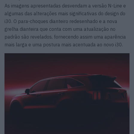
As imagens apresentadas desvendam a versão N-Line e
algumas das alterações mais significativas do design do
i30. O para-choques dianteiro redesenhado e a nova
grelha dianteira que conta com uma atualização no
padrão são revelados, fornecendo assim uma aparência
mais larga e uma postura mais acentuada ao novo i30.