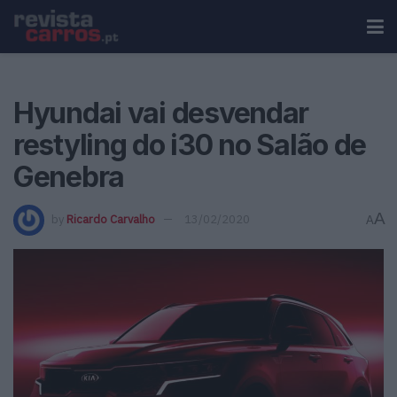
Hyundai vai desvendar
restyling do i30 no Salão de
Genebra
A
by
Ricardo Carvalho
13/02/2020
A