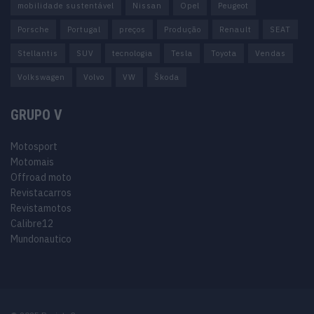
mobilidade sustentável
Nissan
Opel
Peugeot
Porsche
Portugal
preços
Produção
Renault
SEAT
Stellantis
SUV
tecnologia
Tesla
Toyota
Vendas
Volkswagen
Volvo
VW
Škoda
GRUPO V
Motosport
Motomais
Offroad moto
Revistacarros
Revistamotos
Calibre12
Mundonautico