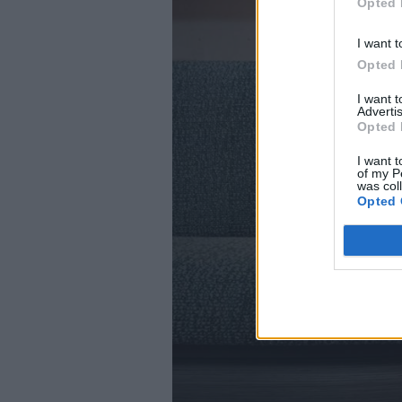
Opted 
I want t
Opted 
I want 
Advertis
Opted 
I want t
of my P
was col
Opted 