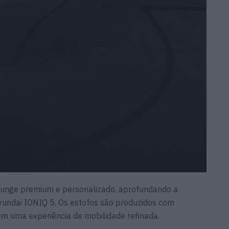
lounge premium e personalizado, aprofundando a
yundai IONIQ 5. Os estofos são produzidos com
em uma experiência de mobilidade refinada.