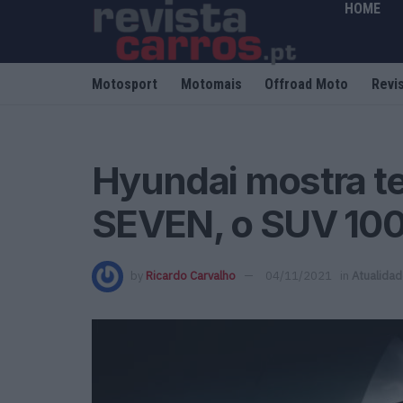
HOME
Motosport
Motomais
Offroad Moto
Revi
Hyundai mostra t
SEVEN, o SUV 100
by
Ricardo Carvalho
04/11/2021
in
Atualida