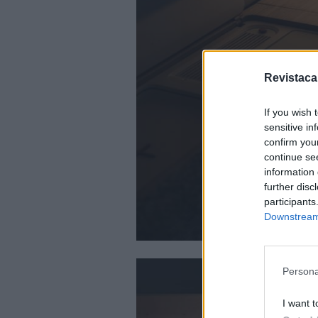
Revistaca
If you wish 
sensitive in
confirm you
continue se
information 
further disc
participants
Downstream 
Persona
I want t