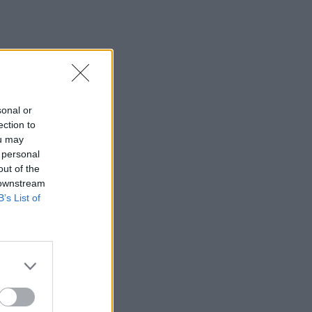
sonal or
ection to
ou may
 personal
out of the
 downstream
B’s List of