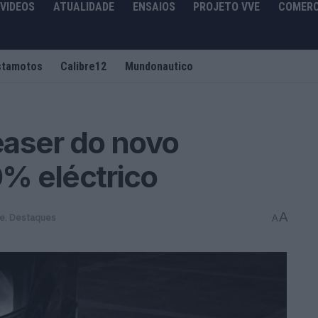
VIDEOS
ATUALIDADE
ENSAIOS
PROJETO VVE
COMERC
stamotos
Calibre12
Mundonautico
easer do novo
% eléctrico
A
de
,
Destaques
A