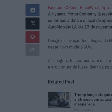
Facebook
X
Reddit
Email
WhatsApp
A Hyundai Motor Company já revelo
confirmou a data e o local de apr
AutoMobility LA, dia 17 de novembr
Design e inovação tecnológica da 
neste novo modelo SUV.
As imagens teaser mostram que arr
a arquitetura de luzes, definida pel
Related Post
Trump lança ataque 
elétricos com acus
inesperada
07/08/2026