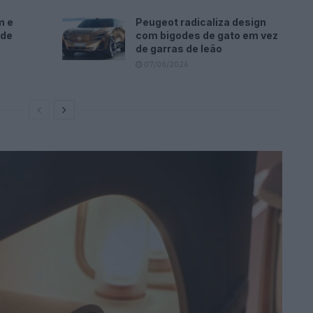
m e
Peugeot radicaliza design
ode
com bigodes de gato em vez
de garras de leão
07/08/2026