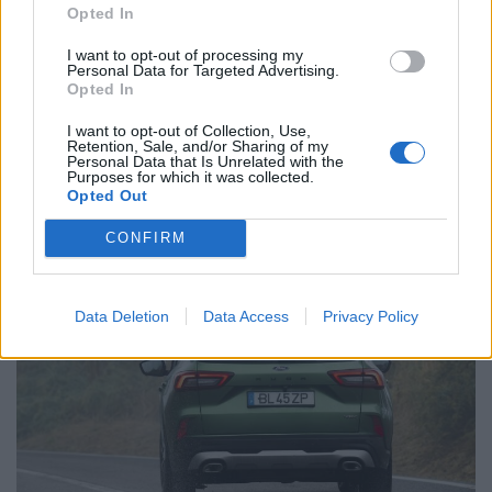
Opted In
I want to opt-out of processing my
Personal Data for Targeted Advertising.
Opted In
I want to opt-out of Collection, Use,
Retention, Sale, and/or Sharing of my
Personal Data that Is Unrelated with the
Futuro BMW iX1 acelera e a Neue Klasse
Purposes for which it was collected.
Opted Out
muda tudo no SUV
BY
VIRGILIO MACHADO
07/08/2026
CONFIRM
Data Deletion
Data Access
Privacy Policy