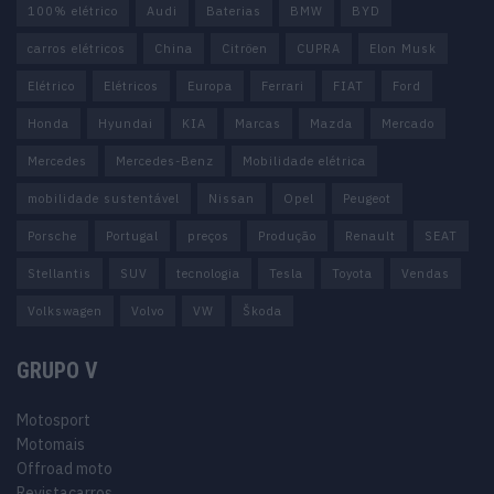
100% elétrico
Audi
Baterias
BMW
BYD
carros elétricos
China
Citröen
CUPRA
Elon Musk
Elétrico
Elétricos
Europa
Ferrari
FIAT
Ford
Honda
Hyundai
KIA
Marcas
Mazda
Mercado
Mercedes
Mercedes-Benz
Mobilidade elétrica
mobilidade sustentável
Nissan
Opel
Peugeot
Porsche
Portugal
preços
Produção
Renault
SEAT
Stellantis
SUV
tecnologia
Tesla
Toyota
Vendas
Volkswagen
Volvo
VW
Škoda
GRUPO V
Motosport
Motomais
Offroad moto
Revistacarros