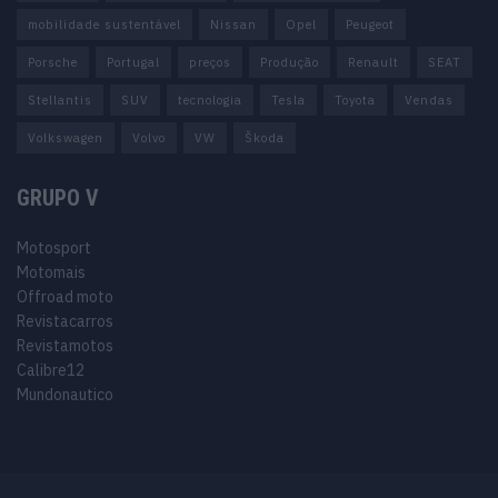
mobilidade sustentável
Nissan
Opel
Peugeot
Porsche
Portugal
preços
Produção
Renault
SEAT
Stellantis
SUV
tecnologia
Tesla
Toyota
Vendas
Volkswagen
Volvo
VW
Škoda
GRUPO V
Motosport
Motomais
Offroad moto
Revistacarros
Revistamotos
Calibre12
Mundonautico