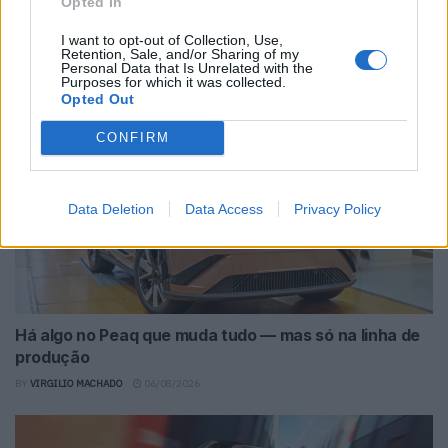
Revuelto SV faz história no Hockenheimring
Opted In
antes da estreia
I want to opt-out of Collection, Use,
Retention, Sale, and/or Sharing of my
BY
VIRGILIO MACHADO
06/08/2026
Personal Data that Is Unrelated with the
Purposes for which it was collected.
Opted Out
CONFIRM
Data Deletion
Data Access
Privacy Policy
Há algo no Peaq que muda tudo — mas só na linha de
produção
BY
VIRGILIO MACHADO
06/08/2026