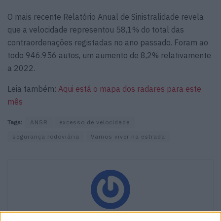
O mais recente Relatório Anual de Sinistralidade revela
que a velocidade representou 58,1% do total das
contraordenações registadas no ano passado. Foram ao
todo 946.956 autos, um aumento de 8,2% relativamente
a 2022.
Leia também:
Aqui está o mapa dos radares para este
mês
Tags:
ANSR
excesso de velocidade
segurança rodoviária
Vamos viver na estrada