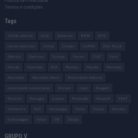
Política de Privacidade
Termos e condições
Tags
100% elétrico
Audi
Baterias
BMW
BYD
carros elétricos
China
Citröen
CUPRA
Elon Musk
Elétrico
Elétricos
Europa
Ferrari
FIAT
Ford
Honda
Hyundai
KIA
Marcas
Mazda
Mercado
Mercedes
Mercedes-Benz
Mobilidade elétrica
mobilidade sustentável
Nissan
Opel
Peugeot
Porsche
Portugal
preços
Produção
Renault
SEAT
Stellantis
SUV
tecnologia
Tesla
Toyota
Vendas
Volkswagen
Volvo
VW
Škoda
GRUPO V