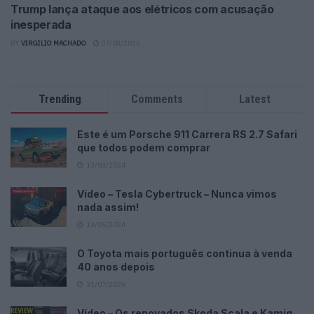
Trump lança ataque aos elétricos com acusação
inesperada
BY
VIRGILIO MACHADO
07/08/2026
Trending
Comments
Latest
Este é um Porsche 911 Carrera RS 2.7 Safari
que todos podem comprar
13/03/2024
Vídeo – Tesla Cybertruck – Nunca vimos
nada assim!
13/05/2024
O Toyota mais português continua à venda
40 anos depois
31/07/2026
Vídeo – Os renovados Skoda Scala e Kamiq