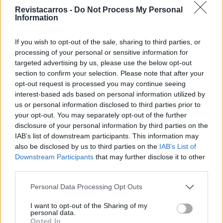
Vitor Mendes
Revistacarros -
Do Not Process My Personal
Information
If you wish to opt-out of the sale, sharing to third parties, or
Related Posts
processing of your personal or sensitive information for
targeted advertising by us, please use the below opt-out
section to confirm your selection. Please note that after your
opt-out request is processed you may continue seeing
interest-based ads based on personal information utilized by
us or personal information disclosed to third parties prior to
your opt-out. You may separately opt-out of the further
disclosure of your personal information by third parties on the
NX7 é o novo SUV da Nissan para China e
IAB’s list of downstream participants. This information may
pode chegar à Europa
also be disclosed by us to third parties on the
IAB’s List of
Downstream Participants
that may further disclose it to other
BY
VIRGILIO MACHADO
08/08/2026
third parties.
Personal Data Processing Opt Outs
I want to opt-out of the Sharing of my
personal data.
Opted In