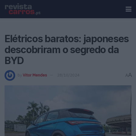
Elétricos baratos: japoneses
descobriram o segredo da
BYD
A
by
Vitor Mendes
28/10/2024
A