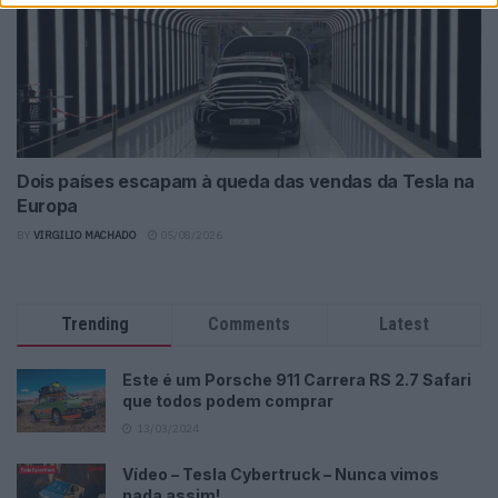
Dois países escapam à queda das vendas da Tesla na
Europa
BY
VIRGILIO MACHADO
05/08/2026
Trending
Comments
Latest
Este é um Porsche 911 Carrera RS 2.7 Safari
que todos podem comprar
13/03/2024
Vídeo – Tesla Cybertruck – Nunca vimos
nada assim!