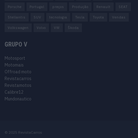
Porsche
Portugal
preços
Produção
Renault
SEAT
Stellantis
SUV
tecnologia
Tesla
Toyota
Vendas
Volkswagen
Volvo
VW
Škoda
GRUPO V
Motosport
Motomais
Offroad moto
Revistacarros
Revistamotos
Calibre12
Mundonautico
© 2025 RevistaCarros