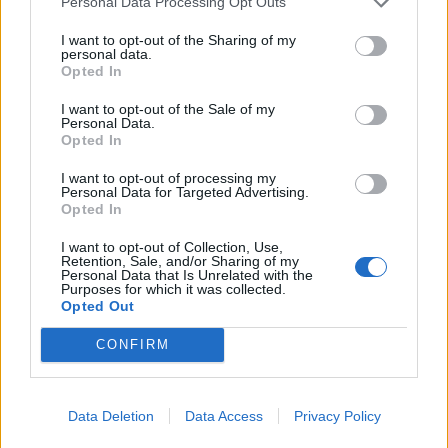
Personal Data Processing Opt Outs
BY
VIRGILIO MACHADO
05/08/2026
I want to opt-out of the Sharing of my
personal data.
Opted In
I want to opt-out of the Sale of my
Personal Data.
Opted In
I want to opt-out of processing my
Personal Data for Targeted Advertising.
Opted In
I want to opt-out of Collection, Use,
Retention, Sale, and/or Sharing of my
Personal Data that Is Unrelated with the
Purposes for which it was collected.
Nova lei francesa pode mudar tudo para jovens ao
Opted Out
volante
CONFIRM
BY
VIRGILIO MACHADO
05/08/2026
Data Deletion
Data Access
Privacy Policy