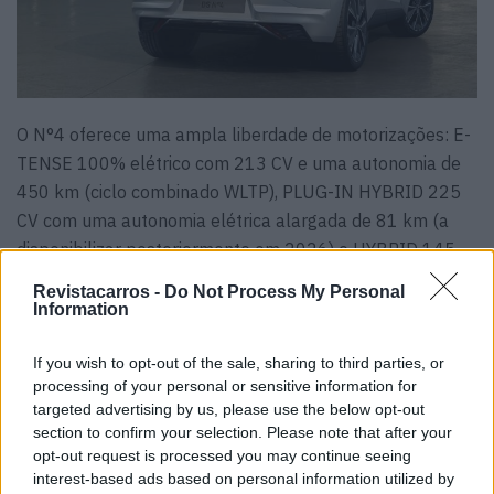
O N°4 oferece uma ampla liberdade de motorizações: E-
TENSE 100% elétrico com 213 CV e uma autonomia de
450 km (ciclo combinado WLTP), PLUG-IN HYBRID 225
CV com uma autonomia elétrica alargada de 81 km (a
disponibilizar posteriormente em 2026) e HYBRID 145
CV com auto-carregamento.
Revistacarros -
Do Not Process My Personal
Information
If you wish to opt-out of the sale, sharing to third parties, or
processing of your personal or sensitive information for
targeted advertising by us, please use the below opt-out
section to confirm your selection. Please note that after your
opt-out request is processed you may continue seeing
interest-based ads based on personal information utilized by