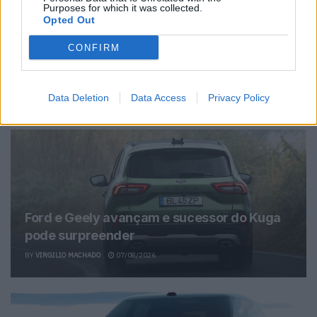
Purposes for which it was collected.
Opted Out
Ricardo Carvalho
CONFIRM
Related Posts
Data Deletion
Data Access
Privacy Policy
Ford e Geely avançam e sucessor do Kuga
pode surpreender
BY
VIRGILIO MACHADO
07/08/2026