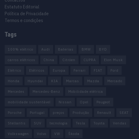
Contactos
Estatuto Editorial
Política de Privacidade
Termos e condições
Tags
100% elétrico
Audi
Baterias
BMW
BYD
carros elétricos
China
Citröen
CUPRA
Elon Musk
Elétrico
Elétricos
Europa
Ferrari
FIAT
Ford
Honda
Hyundai
KIA
Marcas
Mazda
Mercado
Mercedes
Mercedes-Benz
Mobilidade elétrica
mobilidade sustentável
Nissan
Opel
Peugeot
Porsche
Portugal
preços
Produção
Renault
SEAT
Stellantis
SUV
tecnologia
Tesla
Toyota
Vendas
Volkswagen
Volvo
VW
Škoda