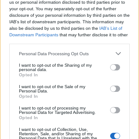
us or personal information disclosed to third parties prior to
your opt-out. You may separately opt-out of the further
disclosure of your personal information by third parties on the
IAB’s list of downstream participants. This information may
also be disclosed by us to third parties on the
IAB’s List of
O N°4 melhora a experiência de viagem com uma
Downstream Participants
that may further disclose it to other
ergonomia redesenhada, cada vez mais fluida e
third parties.
envolvente, em conjunto com uma nova gama de serviços
Personal Data Processing Opt Outs
conectados, para uma maior tranquilidade.
I want to opt-out of the Sharing of my
personal data.
O DS Nº4 chega a Portugal no último trimestre deste ano
Opted In
com as versões E-TENSE 100% elétrico com 213 CV e
HYBRID 145 CV .
I want to opt-out of the Sale of my
Personal Data.
Opted In
Tags:
DS Automobiles
DS Nº4
DS4
I want to opt-out of processing my
Personal Data for Targeted Advertising.
Opted In
I want to opt-out of Collection, Use,
Retention, Sale, and/or Sharing of my
Personal Data that Is Unrelated with the