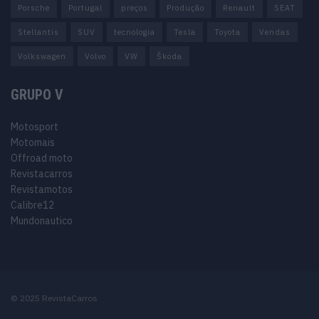
Porsche
Portugal
preços
Produção
Renault
SEAT
Stellantis
SUV
tecnologia
Tesla
Toyota
Vendas
Volkswagen
Volvo
VW
Škoda
GRUPO V
Motosport
Motomais
Offroad moto
Revistacarros
Revistamotos
Calibre12
Mundonautico
© 2025 RevistaCarros