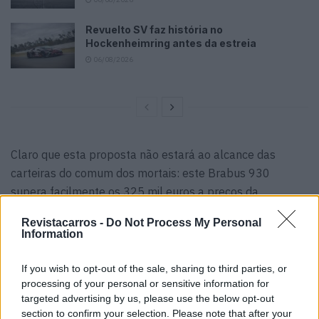
Revuelto SV faz história no
Hockenheimring antes da estreia
06/08/2026
Claro que esta proposta não estará ao alcance das
carteiras do comum dos mortais: este Brabus 930
supera facilmente os 325 mil euros a preços da
Alemanha.
Revistacarros -
Do Not Process My Personal
Information
If you wish to opt-out of the sale, sharing to third parties, or
processing of your personal or sensitive information for
Tags:
Brabus
Brabus 930
targeted advertising by us, please use the below opt-out
section to confirm your selection. Please note that after your