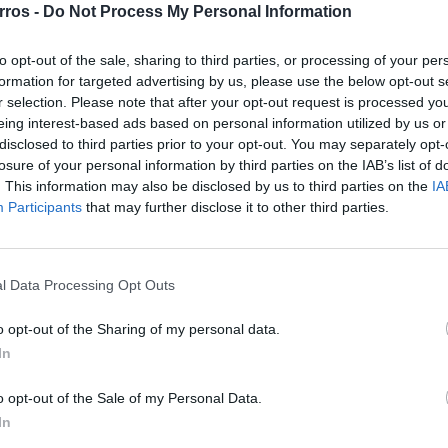
rros -
Do Not Process My Personal Information
 em Portugal.
CAP),...
to opt-out of the sale, sharing to third parties, or processing of your per
formation for targeted advertising by us, please use the below opt-out s
r selection. Please note that after your opt-out request is processed y
eing interest-based ads based on personal information utilized by us or
Alemanha.
disclosed to third parties prior to your opt-out. You may separately opt-
ado
losure of your personal information by third parties on the IAB’s list of
. This information may also be disclosed by us to third parties on the
IA
Participants
that may further disclose it to other third parties.
ha - Elon Musk
l Data Processing Opt Outs
o opt-out of the Sharing of my personal data.
tos!
In
o opt-out of the Sale of my Personal Data.
ala 1:24, com
In