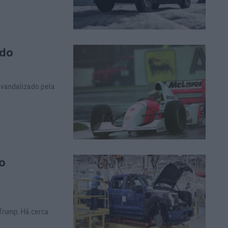
ado
i vandalizado pela
ão
 Trump. Há cerca