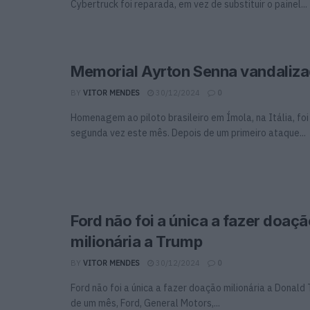
Cybertruck foi reparada, em vez de substituir o painel...
Memorial Ayrton Senna vandaliz
BY
VITOR MENDES
30/12/2024
0
Homenagem ao piloto brasileiro em Ímola, na Itália, fo
segunda vez este mês. Depois de um primeiro ataque...
Ford não foi a única a fazer doaç
milionária a Trump
BY
VITOR MENDES
30/12/2024
0
Ford não foi a única a fazer doação milionária a Donald
de um mês, Ford, General Motors,...