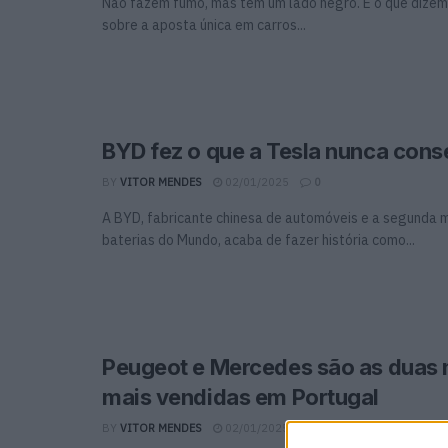
Não fazem fumo, mas têm um lado negro. É o que dizem
sobre a aposta única em carros...
BYD fez o que a Tesla nunca cons
BY
VITOR MENDES
02/01/2025
0
A BYD, fabricante chinesa de automóveis e a segunda 
baterias do Mundo, acaba de fazer história como...
Peugeot e Mercedes são as duas
mais vendidas em Portugal
BY
VITOR MENDES
02/01/2025
0