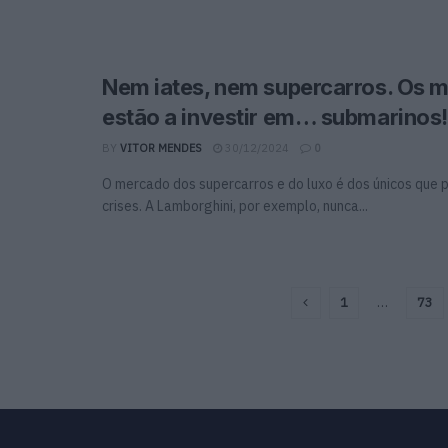
Nem iates, nem supercarros. Os m
estão a investir em… submarinos!
BY
VITOR MENDES
30/12/2024
0
O mercado dos supercarros e do luxo é dos únicos que 
crises. A Lamborghini, por exemplo, nunca...
1
…
73