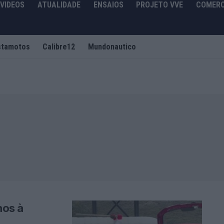
VIDEOS
ATUALIDADE
ENSAIOS
PROJETO VVE
COMERC
stamotos
Calibre12
Mundonautico
hos à