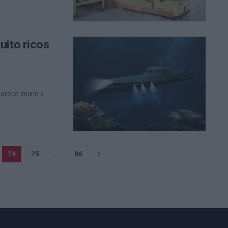
uito ricos
parece imune a
74
75
…
86