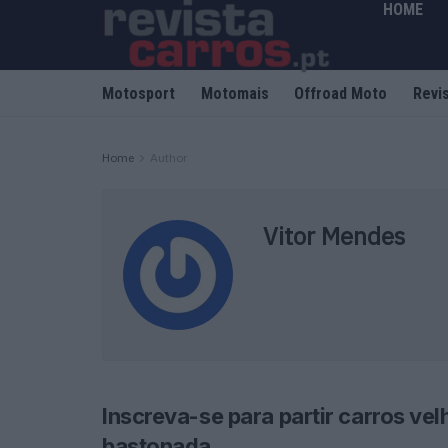
HOME
Motosport
Motomais
Offroad Moto
Revi
Home
Author
Vitor Mendes
Inscreva-se para partir carros vel
bastonada