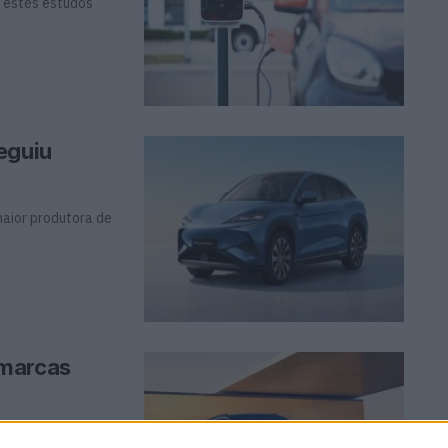
 estes estudos
eguiu
maior produtora de
 marcas