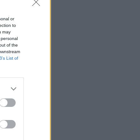
sonal or
ection to
ou may
 personal
out of the
 downstream
B’s List of