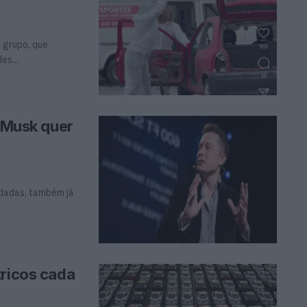
 grupo, que
es...
n Musk quer
s dadas, também já
tricos cada