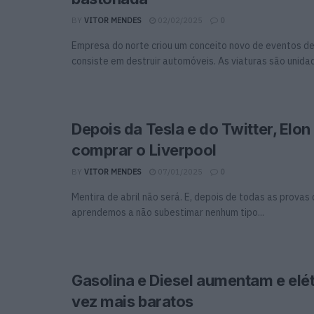
BY
VITOR MENDES
02/02/2025
0
Empresa do norte criou um conceito novo de eventos de
consiste em destruir automóveis. As viaturas são unidad
Depois da Tesla e do Twitter, Elo
comprar o Liverpool
BY
VITOR MENDES
07/01/2025
0
Mentira de abril não será. E, depois de todas as prova
aprendemos a não subestimar nenhum tipo...
Gasolina e Diesel aumentam e elé
vez mais baratos