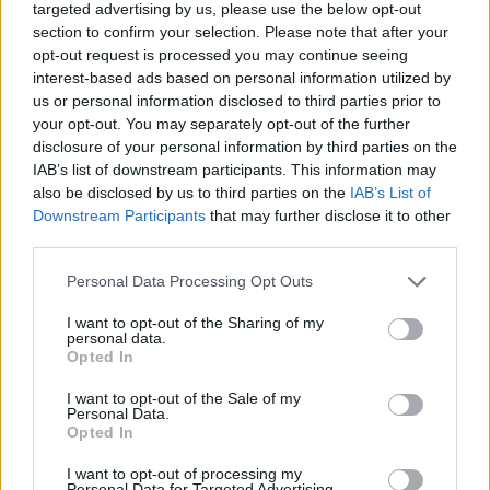
targeted advertising by us, please use the below opt-out
section to confirm your selection. Please note that after your
opt-out request is processed you may continue seeing
interest-based ads based on personal information utilized by
us or personal information disclosed to third parties prior to
your opt-out. You may separately opt-out of the further
disclosure of your personal information by third parties on the
IAB’s list of downstream participants. This information may
also be disclosed by us to third parties on the
IAB’s List of
Downstream Participants
that may further disclose it to other
third parties.
“A Technology Drives Elegance é a definição do conceito
premium da Denza, onde a tecnologia avançada,
Personal Data Processing Opt Outs
perfeitamente integrada ao dia a dia, cria uma
I want to opt-out of the Sharing of my
experiência de utilizador mais eficiente, simples e
personal data.
Opted In
agradável. Por trás dessa filosofia está o trabalho dos
120.000 engenheiros da BYD, que estão constantemente
I want to opt-out of the Sale of my
Personal Data.
a expandir os limites do possível. Acreditamos que este é
Opted In
o momento para que pessoas ao redor do mundo se
inspirem na tecnologia, e a Denza está numa posição
I want to opt-out of processing my
Personal Data for Targeted Advertising.