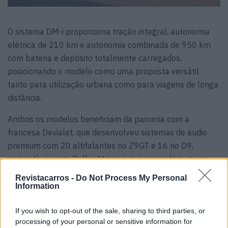
O sistema DM-i proporciona tração integral, autonomia
elétrica de 210 km e autonomia combinada de 950 km
com bateria e depósito totalmente carregados,
posicionando o modelo como uma proposta versátil
tanto para utilização urbana como para viagens de longa
distância.
Ambos os modelos beneficiam da parceria com a
francesa Devialet, que desenvolveu sistemas de áudio
premium com 20 altifalantes no Z9GT e 16 no D9,
compatíveis com Dolby Atmos e que prometem maior
precisão, clareza e imersão sonora.
Revistacarros -
Do Not Process My Personal
Information
If you wish to opt-out of the sale, sharing to third parties, or
processing of your personal or sensitive information for