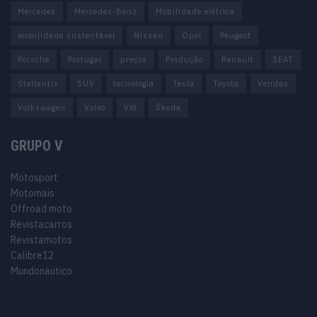
Mercedes
Mercedes-Benz
Mobilidade elétrica
mobilidade sustentável
Nissan
Opel
Peugeot
Porsche
Portugal
preços
Produção
Renault
SEAT
Stellantis
SUV
tecnologia
Tesla
Toyota
Vendas
Volkswagen
Volvo
VW
Škoda
GRUPO V
Motosport
Motomais
Offroad moto
Revistacarros
Revistamotos
Calibre12
Mundonautico