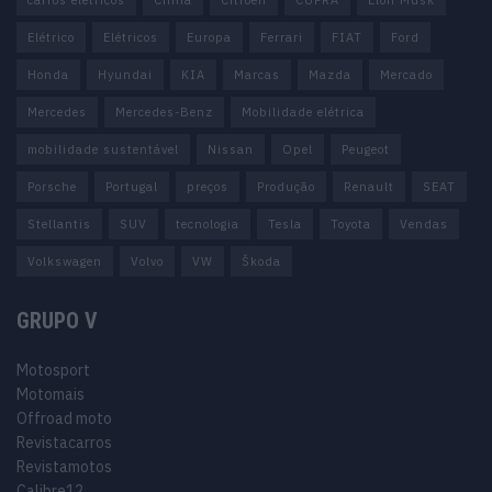
Elétrico
Elétricos
Europa
Ferrari
FIAT
Ford
Honda
Hyundai
KIA
Marcas
Mazda
Mercado
Mercedes
Mercedes-Benz
Mobilidade elétrica
mobilidade sustentável
Nissan
Opel
Peugeot
Porsche
Portugal
preços
Produção
Renault
SEAT
Stellantis
SUV
tecnologia
Tesla
Toyota
Vendas
Volkswagen
Volvo
VW
Škoda
GRUPO V
Motosport
Motomais
Offroad moto
Revistacarros
Revistamotos
Calibre12