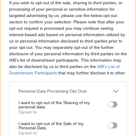
If you wish to opt-out of the sale, sharing to third parties, or
PORTALEGRE
processing of your personal or sensitive information for
targeted advertising by us, please use the below opt-out
03/09/2025 08H00 – 11H00 Avenida de Badajoz –
section to confirm your selection. Please note that after your
opt-out request is processed you may continue seeing
Portalegre
interest-based ads based on personal information utilized by
12/09/2025 16H00 -19H00 Avenida Francisco Fino –
us or personal information disclosed to third parties prior to
Zona Industrial – Portalegre
your opt-out. You may separately opt-out of the further
22/09/2025 16H00 -19H00 Avenida Extremadura
disclosure of your personal information by third parties on the
IAB’s list of downstream participants. This information may
Espanhola – Portalegre
also be disclosed by us to third parties on the
IAB’s List of
Downstream Participants
that may further disclose it to other
AVEIRO
third parties.
05/09/2025 08h00-12h00 Avenida da Universidade –
Personal Data Processing Opt Outs
Aveiro
I want to opt-out of the Sharing of my
personal data.
09/09/2025 08h00-12h00 Avenida da Europa – Junto à
Opted In
BP
16/09/2025 14h00-18h00 Avenida da Europa – Junto à
I want to opt-out of the Sale of my
Personal Data.
Corvauto
Opted In