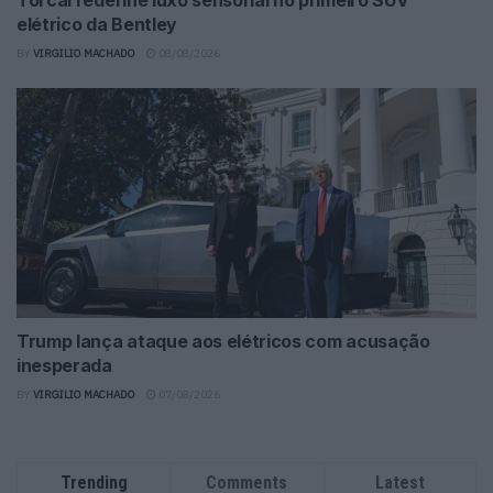
Torcal redefine luxo sensorial no primeiro SUV
elétrico da Bentley
BY
VIRGILIO MACHADO
08/08/2026
Trump lança ataque aos elétricos com acusação
inesperada
BY
VIRGILIO MACHADO
07/08/2026
Trending
Comments
Latest