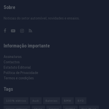
Sobre
Noticias do setor automóvel, novidades e ensaios.
Informação importante
Assinaturas
Contactos
Estatuto Editorial
Política de Privacidade
Termos e condições
Tags
100% elétrico
Audi
Baterias
BMW
BYD
carros elétricos
China
Citröen
CUPRA
Elon Musk