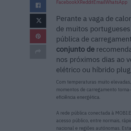
Facebook
X
Reddit
Email
WhatsApp
Perante a vaga de calor
de muitos portugueses p
pública de carregament
conjunto de
recomendaç
nos próximos dias ao v
elétrico ou híbrido plug
Com temperaturas muito elevadas, 
momentos de carregamento torna‑se
eficiência energética.
A rede pública conectada à MOBI.E
acesso público, entre normais, rápid
nacional e regiões autónomas. Est