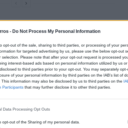
:
Confirme a autonomia, a potência máxima de
 existentes ao longo do percurso. Use o site da
rros -
Do Not Process My Personal Information
licações dos CEME e o navegador do veículo para
real
to opt-out of the sale, sharing to third parties, or processing of your per
formation for targeted advertising by us, please use the below opt-out s
r selection. Please note that after your opt-out request is processed y
ciente:
Comece a viagem com a bateria carregada,
eing interest-based ads based on personal information utilized by us or
onas com menor densidade de postos. Evite depender
disclosed to third parties prior to your opt-out. You may separately opt-
rnativas próximas em vias principais e áreas de serviço.
losure of your personal information by third parties on the IAB’s list of
. This information may also be disclosed by us to third parties on the
IA
Participants
that may further disclose it to other third parties.
alor:
Carregue em horários de menor temperatura —
 Sempre que possível, escolha postos com sombra ou
l Data Processing Opt Outs
te:
Em viagens longas, carregamentos curtos e
o opt-out of the Sharing of my personal data.