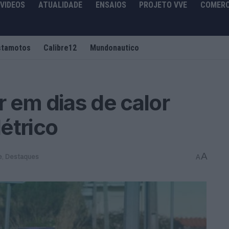
VIDEOS
ATUALIDADE
ENSAIOS
PROJETO VVE
COMERC
stamotos
Calibre12
Mundonautico
ar em dias de calor
étrico
A
e
,
Destaques
A