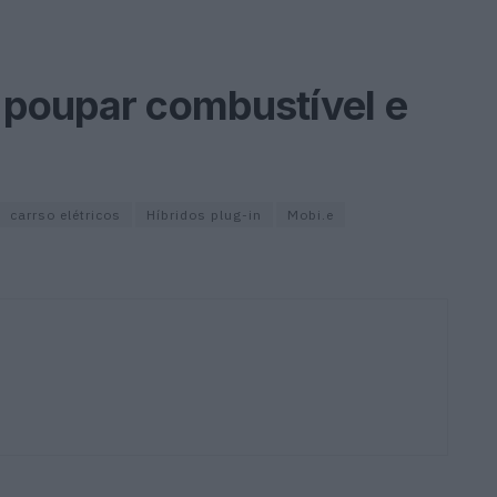
a poupar combustível e
carrso elétricos
Híbridos plug-in
Mobi.e