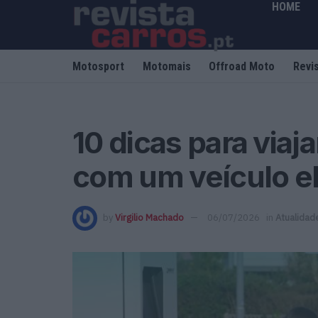
HOME
Motosport
Motomais
Offroad Moto
Revi
10 dicas para viaj
com um veículo el
by
Virgilio Machado
06/07/2026
in
Atualidad