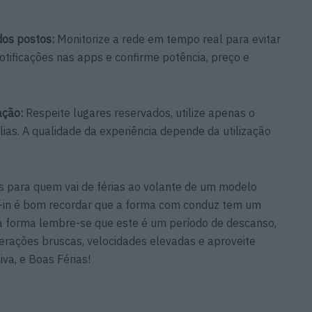
dos postos:
Monitorize a rede em tempo real para evitar
 notificações nas apps e confirme potência, preço e
zação:
Respeite lugares reservados, utilize apenas o
as. A qualidade da experiência depende da utilização
s para quem vai de férias ao volante de um modelo
ug-in é bom recordar que a forma com conduz tem um
a forma lembre-se que este é um período de descanso,
erações bruscas, velocidades elevadas e aproveite
va, e Boas Férias!