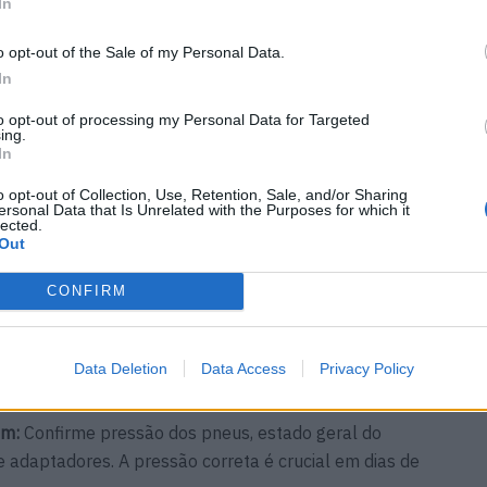
 do que carregar até 100%. A faixa entre
20% e 80%
In
e o posto após terminar o carregamento.
o opt-out of the Sale of my Personal Data.
In
rarrápidos:
Em longas distâncias, opte por
do para reduzir o tempo de paragem. Confirme a
to opt-out of processing my Personal Data for Targeted
ing.
o para evitar custos desnecessários.
In
o opt-out of Collection, Use, Retention, Sale, and/or Sharing
ntegre o carregamento em pausas para refeições,
ersonal Data that Is Unrelated with the Purposes for which it
lected.
ens ajudam a recuperar autonomia e a evitar esforço
Out
CONFIRM
a inteligente:
Ajuste a climatização para níveis
ros abertos em autoestrada. Sempre que possível,
Data Deletion
Data Access
Privacy Policy
tá ligado à rede.
gem:
Confirme pressão dos pneus, estado geral do
 adaptadores. A pressão correta é crucial em dias de