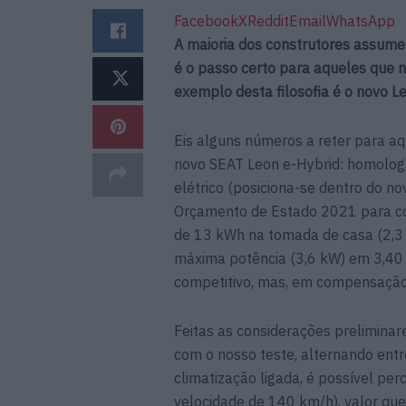
Facebook
X
Reddit
Email
WhatsApp
A maioria dos construtores assume 
é o passo certo para aqueles que 
exemplo desta filosofia é o novo L
Eis alguns números a reter para a
novo SEAT Leon e-Hybrid: homolog
elétrico (posiciona-se dentro do no
Orçamento de Estado 2021 para cont
de 13 kWh na tomada de casa (2,3 
máxima potência (3,6 kW) em 3,40 
competitivo, mas, em compensação
Feitas as considerações preliminar
com o nosso teste, alternando ent
climatização ligada, é possível p
velocidade de 140 km/h), valor qu