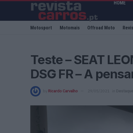
HOME
Motosport
Motomais
Offroad Moto
Revi
Teste – SEAT LEO
DSG FR – A pensar
by
Ricardo Carvalho
29/05/2021
in
Destaqu