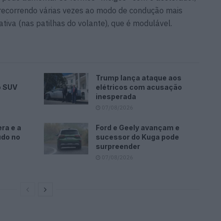
e recorrendo várias vezes ao modo de condução mais
tiva (nas patilhas do volante), que é modulável.
Trump lança ataque aos
o SUV
elétricos com acusação
inesperada
07/08/2026
ra e a
Ford e Geely avançam e
udo no
sucessor do Kuga pode
surpreender
07/08/2026