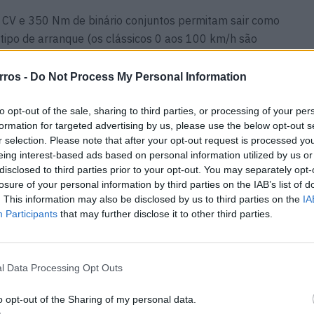
4 CV e 350 Nm de binário conjuntos permitam sair como
tipo de arranque (os clássicos 0 aos 100 km/h são
ia de um modelo PHEV não é esta, mas sim ganhar a
 sem gastar muita gasolina.
rros -
Do Not Process My Personal Information
to opt-out of the sale, sharing to third parties, or processing of your per
anha corpo a partir de um motor turbo TSI a gasolina de
formation for targeted advertising by us, please use the below opt-out s
njunto com um outro elétrico de 102 CV, alimentado por
r selection. Please note that after your opt-out request is processed y
 kWh) posicionada debaixo do banco traseiro. Há modos
eing interest-based ads based on personal information utilized by us or
on (que arranca sempre em modo elétrico) gere a
disclosed to third parties prior to your opt-out. You may separately opt-
losure of your personal information by third parties on the IAB’s list of
 só; e elétrico “e-Mode”. Neste caso, permite manter
. This information may also be disclosed by us to third parties on the
IA
ação posterior ou carrega-la com a ação do motor
Participants
that may further disclose it to other third parties.
 SEAT Drive Profile (agora é apenas acionado no ecrã
tomática (DSG, de dupla embraiagem e seis relações),
os, entre eles o já citado escalão Eco e os Normal,
l Data Processing Opt Outs
o opt-out of the Sharing of my personal data.