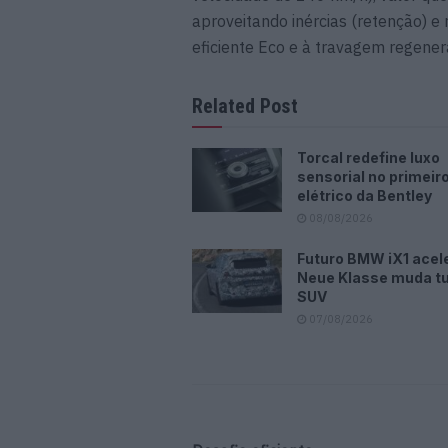
aproveitando inércias (retenção) 
eficiente Eco e à travagem regenera
Related Post
Torcal redefine luxo
sensorial no primeir
elétrico da Bentley
08/08/2026
Futuro BMW iX1 acele
Neue Klasse muda t
SUV
07/08/2026