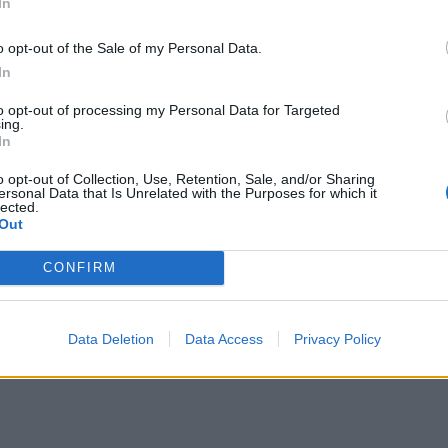
In
se sentir quando se sai de um Leon TSI equivalente a
o opt-out of the Sale of my Personal Data.
es inferiores, verdade seja dita) e nos sentamos neste:
In
to opt-out of processing my Personal Data for Targeted
ing.
, até com um tato muito semelhante ao de um Leon
In
diferentes, por muito que o comportamento seja de
o opt-out of Collection, Use, Retention, Sale, and/or Sharing
mico do chassis DCC que ajusta a suspensão em 15
ersonal Data that Is Unrelated with the Purposes for which it
lected.
 pesada, se bem que com o passar dos quilómetros
Out
CONFIRM
 que não passa dos 270 litros, ainda que a SEAT
 vende na carroçaria familiar Sportstourer (carrinha),
Data Deletion
Data Access
Privacy Policy
 relembrar que na versão FR a lista de equipamento é
dem juntar-se sempre alguns extras para personalizá-