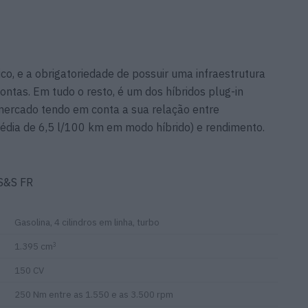
co, e a obrigatoriedade de possuir uma infraestrutura
ntas. Em tudo o resto, é um dos híbridos plug-in
mercado tendo em conta a sua relação entre
dia de 6,5 l/100 km em modo híbrido) e rendimento.
S&S FR
Gasolina, 4 cilindros em linha, turbo
1.395 cm
3
150 CV
250 Nm entre as 1.550 e as 3.500 rpm