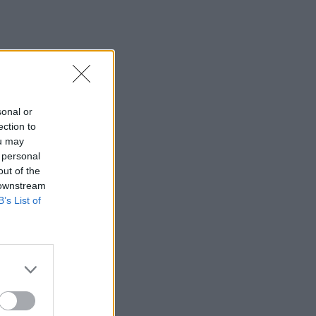
sonal or
ection to
ou may
 personal
out of the
 downstream
B’s List of