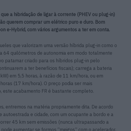
que a hibridação de ligar à corrente (PHEV ou plug-in)
não querem comprar um elétrico puro e duro. Bom
eon e-Hybrid, com vários argumentos a ter em conta.
queles que valorizam uma versão híbrida plug-in como o
a 64 quilómetros de autonomia em modo totalmente
vo patamar criado para os híbridos plug-in pelo
inuarem a ter benefícios fiscais); carrega a bateria
kW) em 5,5 horas, à razão de 11 km/hora, ou em
horas (17 km/hora). O preço podia ser mais
, este acabamento FR é bastante completo.
es, entremos na matéria propriamente dita. De acordo
re autoestrada e cidade, com um ocupante a bordo e a
ercorrer 45 km sem emissões (nunca ultrapassando a
e pode aumentar se formos “meigos” com o acelerador,