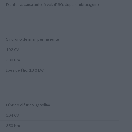
Dianteira, caixa auto. 6 vel. (DSG, dupla embraiagem)
Síncrono de íman permanente
102 CV
330 Nm
Iões de lítio, 13,0 kWh
Híbrido elétrico-gasolina
204 CV
350 Nm