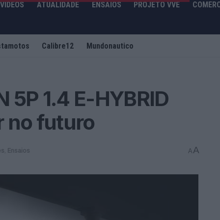
VIDEOS
ATUALIDADE
ENSAIOS
PROJETO VVE
COMERC
stamotos
Calibre12
Mundonautico
N 5P 1.4 E-HYBRID
 no futuro
A
es
,
Ensaios
A