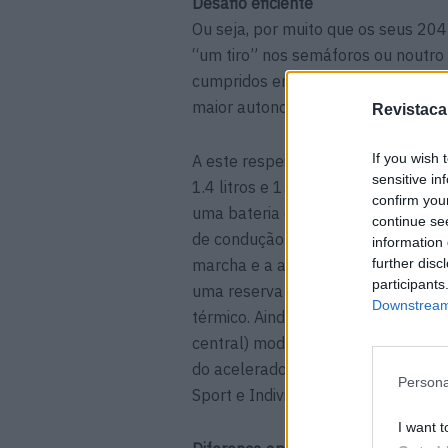
Desafio eficiente
Ou seja, por muito que os seus 20
“um tiro” nos semáforos ou noutro 
cumpridos em 7,5 segundos), a ide
maior autonomia elétrica possível,
Revistaca
If you wish 
A este respeito, o Leon e-Hybrid g
sensitive in
1.4 litros e 150 CV que atua em co
confirm you
uma bateria de iões de lítio (13,0
continue se
de condução “Hybrid”, quando o Le
information 
further disc
marcha e a ação dos motores por si
participants
uma reserva da bateria para utiliz
Downstream 
térmico. Ainda assim, o comando do
central) modula a ação da caixa au
do acelerador e de outros parâmetr
Persona
Sport e Individual.
I want t