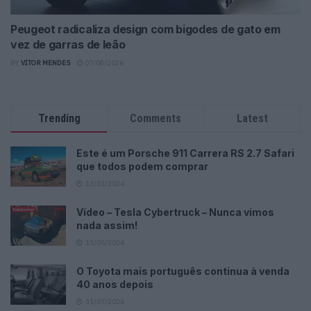
Peugeot radicaliza design com bigodes de gato em
vez de garras de leão
BY
VITOR MENDES
07/08/2026
Trending
Comments
Latest
Este é um Porsche 911 Carrera RS 2.7 Safari
que todos podem comprar
13/03/2024
Vídeo – Tesla Cybertruck – Nunca vimos
nada assim!
13/05/2024
O Toyota mais português continua à venda
40 anos depois
31/07/2026