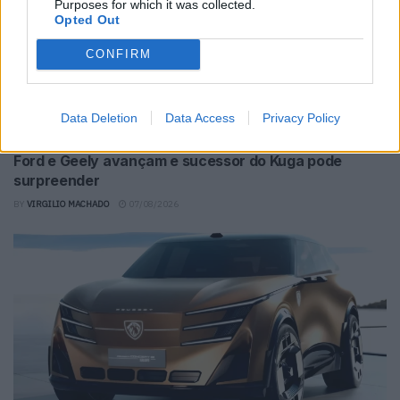
Purposes for which it was collected.
Opted Out
CONFIRM
Data Deletion
Data Access
Privacy Policy
Ford e Geely avançam e sucessor do Kuga pode
surpreender
BY
VIRGILIO MACHADO
07/08/2026