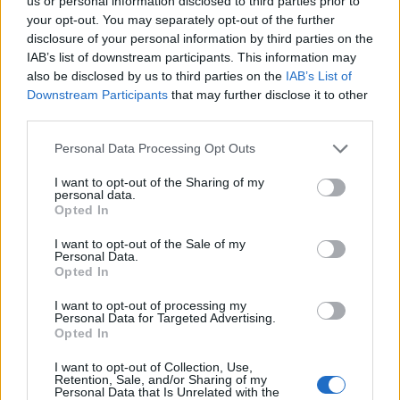
us or personal information disclosed to third parties prior to
your opt-out. You may separately opt-out of the further
Ricardo Carvalho
disclosure of your personal information by third parties on the
IAB’s list of downstream participants. This information may
also be disclosed by us to third parties on the
IAB’s List of
Downstream Participants
that may further disclose it to other
Related Posts
third parties.
Personal Data Processing Opt Outs
I want to opt-out of the Sharing of my
personal data.
Opted In
I want to opt-out of the Sale of my
Personal Data.
Futuro BMW iX1 acelera e a Neue Klasse
Opted In
muda tudo no SUV
I want to opt-out of processing my
BY
VIRGILIO MACHADO
07/08/2026
Personal Data for Targeted Advertising.
Opted In
I want to opt-out of Collection, Use,
Retention, Sale, and/or Sharing of my
Personal Data that Is Unrelated with the