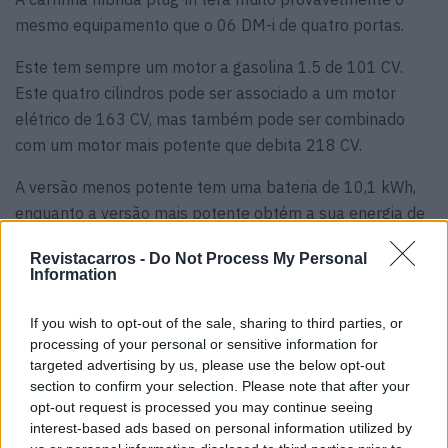
mesmo equipamento que o 06 DM-i de quatro portas.
Este tem sempre um motor a gasolina 1.5 de 101 CV.
Este quatro cilindros pode ser associado a um motor
elétrico de 163 CV, mas também pode ser combinado
com um motor mais potente que debita 218 CV.
A versão menos potente tem uma bateria de 10,1 kWh,
enquanto a versão mais potente obtém a sua energia de
uma bateria de 15,9 kWh. A autonomia eléctrica é de 60
Revistacarros -
Do Not Process My Personal
a 90 quilómetros.
Information
Tags:
BYD
Wagon
If you wish to opt-out of the sale, sharing to third parties, or
processing of your personal or sensitive information for
targeted advertising by us, please use the below opt-out
section to confirm your selection. Please note that after your
opt-out request is processed you may continue seeing
interest-based ads based on personal information utilized by