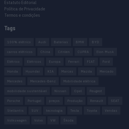
Estatuto Editorial
Política de Privacidade
Termos e condições
Tags
100% elétrico
Audi
Baterias
BMW
BYD
carros elétricos
China
Citröen
CUPRA
Elon Musk
Elétrico
Elétricos
Europa
Ferrari
FIAT
Ford
Honda
Hyundai
KIA
Marcas
Mazda
Mercado
Mercedes
Mercedes-Benz
Mobilidade elétrica
mobilidade sustentável
Nissan
Opel
Peugeot
Porsche
Portugal
preços
Produção
Renault
SEAT
Stellantis
SUV
tecnologia
Tesla
Toyota
Vendas
Volkswagen
Volvo
VW
Škoda