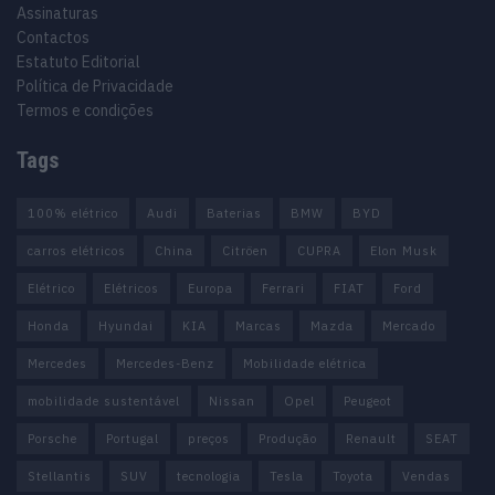
Assinaturas
Contactos
Estatuto Editorial
Política de Privacidade
Termos e condições
Tags
100% elétrico
Audi
Baterias
BMW
BYD
carros elétricos
China
Citröen
CUPRA
Elon Musk
Elétrico
Elétricos
Europa
Ferrari
FIAT
Ford
Honda
Hyundai
KIA
Marcas
Mazda
Mercado
Mercedes
Mercedes-Benz
Mobilidade elétrica
mobilidade sustentável
Nissan
Opel
Peugeot
Porsche
Portugal
preços
Produção
Renault
SEAT
Stellantis
SUV
tecnologia
Tesla
Toyota
Vendas