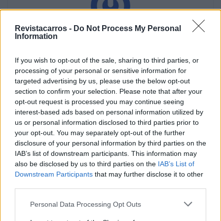
Revistacarros -
Do Not Process My Personal
Information
Vitor Mendes
If you wish to opt-out of the sale, sharing to third parties, or
processing of your personal or sensitive information for
targeted advertising by us, please use the below opt-out
Related Posts
section to confirm your selection. Please note that after your
opt-out request is processed you may continue seeing
interest-based ads based on personal information utilized by
us or personal information disclosed to third parties prior to
your opt-out. You may separately opt-out of the further
disclosure of your personal information by third parties on the
IAB’s list of downstream participants. This information may
also be disclosed by us to third parties on the
IAB’s List of
Torcal redefine luxo sensorial no primeiro
Downstream Participants
that may further disclose it to other
SUV elétrico da Bentley
third parties.
BY
VIRGILIO MACHADO
08/08/2026
Personal Data Processing Opt Outs