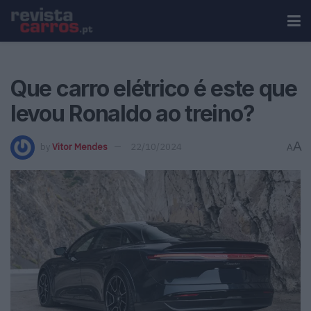
Que carro elétrico é este que
levou Ronaldo ao treino?
A
by
Vitor Mendes
22/10/2024
A