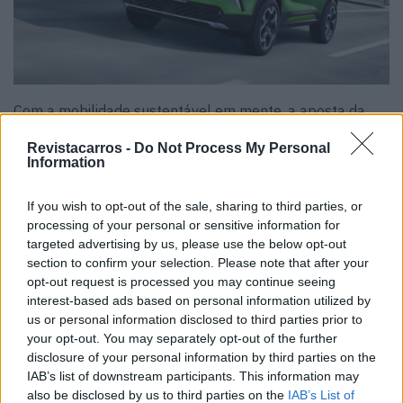
Com a mobilidade sustentável em mente, a aposta da
Opel não passa apenas por veículos mais
Revistacarros -
Do Not Process My Personal
ambientalmente conscientes, mas também por
Information
remodelar processos de produção de forma a reduzir ao
máximo o impacto da produção dos veículos. Para isto, os
If you wish to opt-out of the sale, sharing to third parties, or
processing of your personal or sensitive information for
novos Astra e Mokka são pintados através do novo
targeted advertising by us, please use the below opt-out
processo “3-wet, que remove uma etapa completa de
section to confirm your selection. Please note that after your
secagem. Isto traduz-se numa poupança de cerca de
opt-out request is processed you may continue seeing
2.200 toneladas de CO2 por ano e reduz o consumo de
interest-based ads based on personal information utilized by
us or personal information disclosed to third parties prior to
água em cerca de 1.800 metros cúbicos.
your opt-out. You may separately opt-out of the further
disclosure of your personal information by third parties on the
Por: Nuno Freitas Faria
IAB’s list of downstream participants. This information may
also be disclosed by us to third parties on the
IAB’s List of