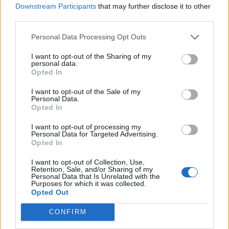
Downstream Participants
that may further disclose it to other
third parties.
Personal Data Processing Opt Outs
Czinger 21C estreia-se no “Concours on Savile Row”
I want to opt-out of the Sharing of my
Tags:
Opel Astra
Opel Mokka
personal data.
Opted In
I want to opt-out of the Sale of my
Personal Data.
Opted In
I want to opt-out of processing my
Personal Data for Targeted Advertising.
Opted In
Ricardo Carvalho
I want to opt-out of Collection, Use,
Retention, Sale, and/or Sharing of my
Personal Data that Is Unrelated with the
Purposes for which it was collected.
Opted Out
Related Posts
CONFIRM