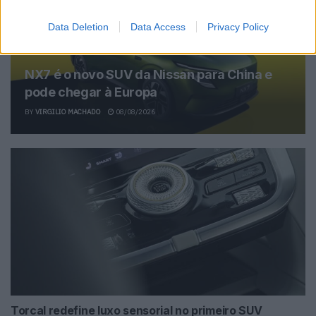
Data Deletion
Data Access
Privacy Policy
NX7 é o novo SUV da Nissan para China e
pode chegar à Europa
BY
VIRGILIO MACHADO
08/08/2026
Torcal redefine luxo sensorial no primeiro SUV