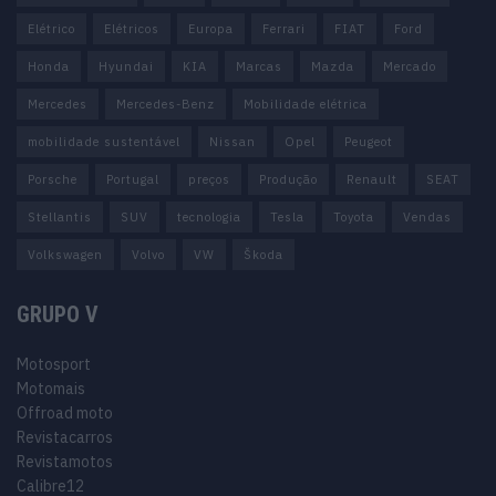
Elétrico
Elétricos
Europa
Ferrari
FIAT
Ford
Honda
Hyundai
KIA
Marcas
Mazda
Mercado
Mercedes
Mercedes-Benz
Mobilidade elétrica
mobilidade sustentável
Nissan
Opel
Peugeot
Porsche
Portugal
preços
Produção
Renault
SEAT
Stellantis
SUV
tecnologia
Tesla
Toyota
Vendas
Volkswagen
Volvo
VW
Škoda
GRUPO V
Motosport
Motomais
Offroad moto
Revistacarros
Revistamotos
Calibre12