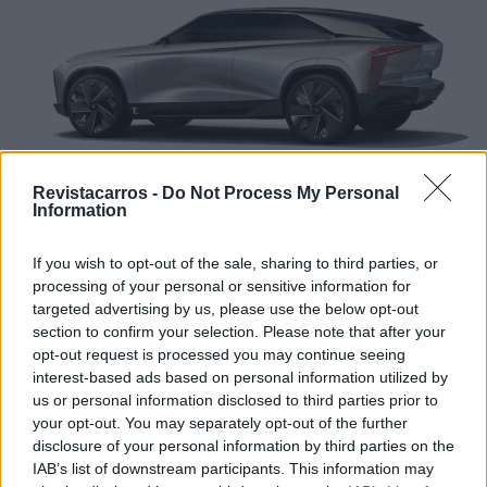
Revistacarros -
Do Not Process My Personal
Information
O interior também vai ser vanguardista e
If you wish to opt-out of the sale, sharing to third parties, or
processing of your personal or sensitive information for
tecnologicamente avançado, quebrando o molde dos
targeted advertising by us, please use the below opt-out
interiores DS conhecidos até agora. Um grande passo em
section to confirm your selection. Please note that after your
frente em que a digitalização ganhará vida e o luxo será
opt-out request is processed you may continue seeing
mais proeminente. O novo DS 8, salvo surpresas, será
interest-based ads based on personal information utilized by
totalmente elétrico, uma aposta talvez tão arriscada
us or personal information disclosed to third parties prior to
your opt-out. You may separately opt-out of the further
como a do DS 9, mas a empresa francesa está
disclosure of your personal information by third parties on the
convencida de que as suas versões com um e dois
IAB’s list of downstream participants. This information may
motores elétricos até 350 CV e a sua potente bateria