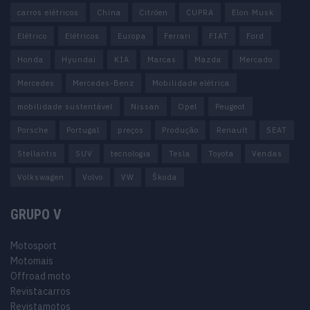
carros elétricos
China
Citröen
CUPRA
Elon Musk
Elétrico
Elétricos
Europa
Ferrari
FIAT
Ford
Honda
Hyundai
KIA
Marcas
Mazda
Mercado
Mercedes
Mercedes-Benz
Mobilidade elétrica
mobilidade sustentável
Nissan
Opel
Peugeot
Porsche
Portugal
preços
Produção
Renault
SEAT
Stellantis
SUV
tecnologia
Tesla
Toyota
Vendas
Volkswagen
Volvo
VW
Škoda
GRUPO V
Motosport
Motomais
Offroad moto
Revistacarros
Revistamotos