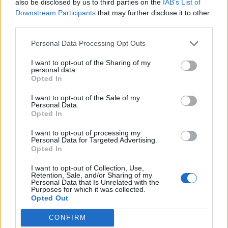
also be disclosed by us to third parties on the
IAB’s List of
com uma autonomia máxima de 700 quilómetros são
Downstream Participants
that may further disclose it to other
third parties.
argumentos para convencer os clientes. O DS 8 será
lançado antes do final do ano e poderá ser adquirido a
Personal Data Processing Opt Outs
partir de maio de 2025.
I want to opt-out of the Sharing of my
personal data.
Tags:
DS 8
DS Automobiles
Opted In
I want to opt-out of the Sale of my
Personal Data.
Opted In
I want to opt-out of processing my
Personal Data for Targeted Advertising.
Opted In
Ricardo Carvalho
I want to opt-out of Collection, Use,
Retention, Sale, and/or Sharing of my
Personal Data that Is Unrelated with the
Purposes for which it was collected.
Opted Out
Related Posts
CONFIRM