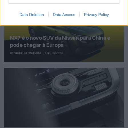
Data Deletion
Data Access
Privacy Policy
NX7 é o novo SUV da Nissan para China e
pode chegar à Europa
BY
VIRGILIO MACHADO
08/08/2026