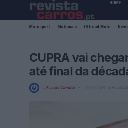
HOME
Motosport
Motomais
Offroad Moto
Revi
CUPRA vai chegar
até final da décad
by
Ricardo Carvalho
23/03/2024
in
Atualida