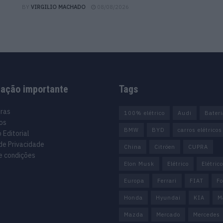
BY
VIRGILIO MACHADO
08/08/2026
mação importante
Tags
uras
100% elétrico
Audi
Bater
os
BMW
BYD
carros elétricos
 Editorial
 de Privacidade
China
Citröen
CUPRA
e condições
Elon Musk
Elétrico
Elétric
Europa
Ferrari
FIAT
Fo
Honda
Hyundai
KIA
M
Mazda
Mercado
Mercedes