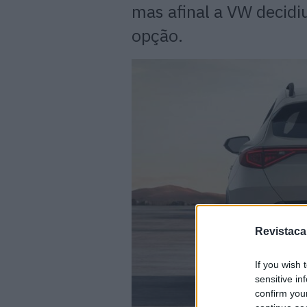
mas afinal a VW decid
opção.
Revistaca
If you wish 
sensitive in
confirm you