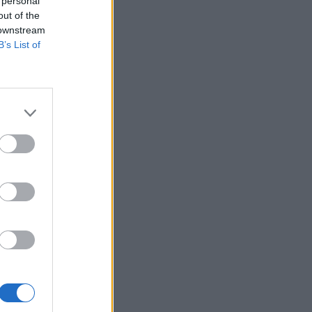
 personal
out of the
 downstream
B’s List of