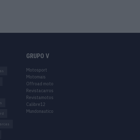
GRUPO V
Motosport
ias
Motomais
Offroad moto
Revistacarros
Revistamotos
os
Calibre12
Mundonautico
rd
arcas