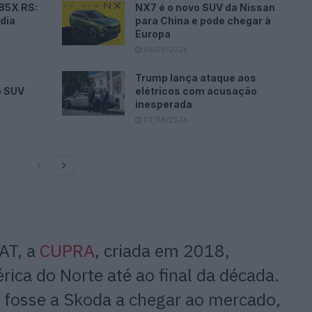
 85X RS:
NX7 é o novo SUV da Nissan
 dia
para China e pode chegar à
Europa
08/08/2026
Trump lança ataque aos
o SUV
elétricos com acusação
inesperada
07/08/2026
AT, a
CUPRA
, criada em 2018,
rica do Norte até ao final da década.
fosse a Skoda a chegar ao mercado,