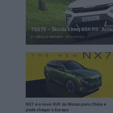
TESTE – Škoda Elroq 85X RS: Antíd
BY
VIRGILIO MACHADO
09/08/2026
NX7 é o novo SUV da Nissan para China e
pode chegar à Europa