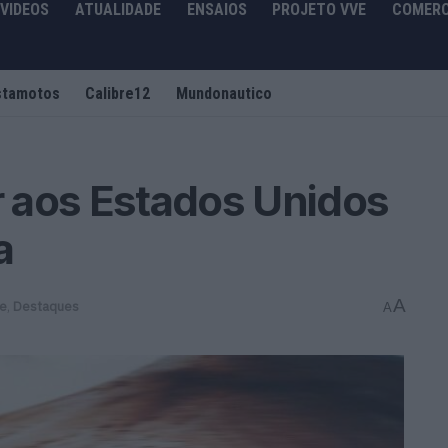
VIDEOS
ATUALIDADE
ENSAIOS
PROJETO VVE
COMERC
stamotos
Calibre12
Mundonautico
 aos Estados Unidos
a
A
de
,
Destaques
A