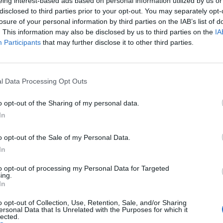
eing interest-based ads based on personal information utilized by us or
disclosed to third parties prior to your opt-out. You may separately opt-
otalmente elétrica do Formentor, embora provavelmente
losure of your personal information by third parties on the IAB’s list of
. This information may also be disclosed by us to third parties on the
IA
l crossover já tem quatro anos, pelo que estaria muito
Participants
that may further disclose it to other third parties.
rma que um facelift para o modelo existente deverá ser
ra o mercado europeu. “Apostamos na próxima geração
EUA, uma vez que o modelo atual nem sequer tem uma
l Data Processing Opt Outs
sseram os responsáveis da marca.
o opt-out of the Sharing of my personal data.
ões, que deverá chegar aos Estados Unidos, será
In
EAT menciona que o modelo sem nome será construído
o opt-out of the Sale of my Personal Data.
 estados localizados nas costas leste e oeste, bem
In
CEO da SEAT e da
CUPRA
, Wayne Griffiths, disse que
s de um “novo modelo de distribuição”, mas sem entrar
to opt-out of processing my Personal Data for Targeted
ing.
In
o opt-out of Collection, Use, Retention, Sale, and/or Sharing
ersonal Data that Is Unrelated with the Purposes for which it
lected.