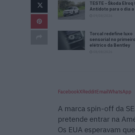
TESTE – Škoda Elroq
Antídoto para o dia a
09/08/2026
Torcal redefine luxo
sensorial no primeir
elétrico da Bentley
08/08/2026
Facebook
X
Reddit
Email
WhatsApp
A marca spin-off da SE
pretende entrar na Amé
Os EUA esperavam que 