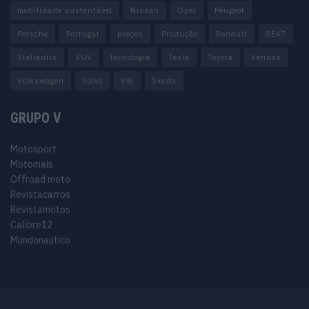
mobilidade sustentável
Nissan
Opel
Peugeot
Porsche
Portugal
preços
Produção
Renault
SEAT
Stellantis
SUV
tecnologia
Tesla
Toyota
Vendas
Volkswagen
Volvo
VW
Škoda
GRUPO V
Motosport
Motomais
Offroad moto
Revistacarros
Revistamotos
Calibre12
Mundonautico