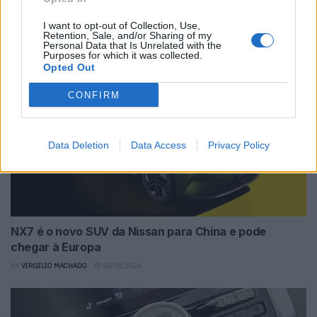
o dia a dia
I want to opt-out of Collection, Use,
BY
VIRGILIO MACHADO
09/08/2026
Retention, Sale, and/or Sharing of my
Personal Data that Is Unrelated with the
Purposes for which it was collected.
Opted Out
CONFIRM
Data Deletion
Data Access
Privacy Policy
NX7 é o novo SUV da Nissan para China e pode
chegar à Europa
BY
VIRGILIO MACHADO
08/08/2026