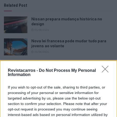
Related Post
Nissan prepara mudança histórica no
design
05/08/2026
Nova lei francesa pode mudar tudo para
jovens ao volante
05/08/2026
Dois países escapam à queda das vendas
da Tesla na Europa
Revistacarros -
Do Not Process My Personal
Information
05/08/2026
Novo Pajero regressa às origens, mas falta
If you wish to opt-out of the sale, sharing to third parties, or
saber o essencial
processing of your personal or sensitive information for
05/08/2026
targeted advertising by us, please use the below opt-out
section to confirm your selection. Please note that after your
opt-out request is processed you may continue seeing
interest-based ads based on personal information utilized by