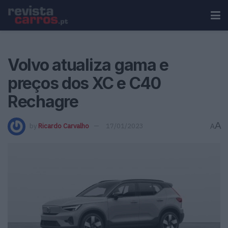
Volvo atualiza gama e
preços dos XC e C40
Rechagre
A
by
Ricardo Carvalho
17/01/2023
A