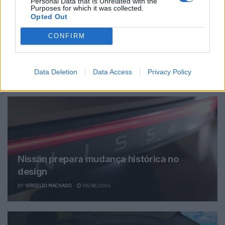
Personal Data that Is Unrelated with the
Purposes for which it was collected.
Opted Out
Ricardo Carvalho
CONFIRM
Data Deletion
Data Access
Privacy Policy
Related Posts
Nissan prepara mudança histórica no
design
BY
VIRGILIO MACHADO
05/08/2026