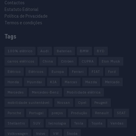
Contactos
Estatuto Editorial
Política de Privacidade
Termos e condições
Tags
100% elétrico
Audi
Baterias
BMW
BYD
carros elétricos
China
Citröen
CUPRA
Elon Musk
Elétrico
Elétricos
Europa
Ferrari
FIAT
Ford
Honda
Hyundai
KIA
Marcas
Mazda
Mercado
Mercedes
Mercedes-Benz
Mobilidade elétrica
mobilidade sustentável
Nissan
Opel
Peugeot
Porsche
Portugal
preços
Produção
Renault
SEAT
Stellantis
SUV
tecnologia
Tesla
Toyota
Vendas
Volkswagen
Volvo
VW
Škoda