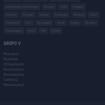
mobilidade sustentável
Nissan
Opel
Peugeot
Porsche
Portugal
preços
Produção
Renault
SEAT
Stellantis
SUV
tecnologia
Tesla
Toyota
Vendas
Volkswagen
Volvo
VW
Škoda
GRUPO V
Motosport
Motomais
Offroad moto
Revistacarros
Revistamotos
Calibre12
Mundonautico