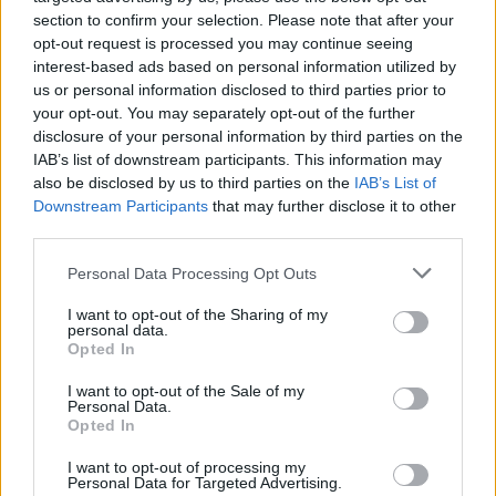
mercado: 10.
section to confirm your selection. Please note that after your
opt-out request is processed you may continue seeing
FICHA TÉCNICA
interest-based ads based on personal information utilized by
Kia Sportage 1.6 T-GDi MHEV 7DCT GT-LINE
us or personal information disclosed to third parties prior to
your opt-out. You may separately opt-out of the further
TIPO DE MOTOR Gasolina, 4 cilindros em linha,
disclosure of your personal information by third parties on the
IAB’s list of downstream participants. This information may
turbo
also be disclosed by us to third parties on the
IAB’s List of
Downstream Participants
that may further disclose it to other
CILINDRADA 1.591 cm3
third parties.
POTENCIA 180 CV às 5.500 rpm
Personal Data Processing Opt Outs
BINÁRIO MÁXIMO 265 Nm entre as 1.500 e as
I want to opt-out of the Sharing of my
personal data.
4.500 rpm
Opted In
TRANSMISSÃO Dianteira, caixa auto. 7 vel.
I want to opt-out of the Sale of my
Personal Data.
(DCT, dupla embraiagem)
Opted In
Velocidade MÁXIMA 201 km/h
I want to opt-out of processing my
Personal Data for Targeted Advertising.