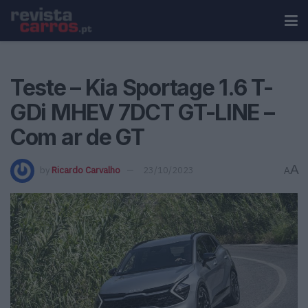
Teste – Kia Sportage 1.6 T-
GDi MHEV 7DCT GT-LINE –
Com ar de GT
A
by
Ricardo Carvalho
23/10/2023
A