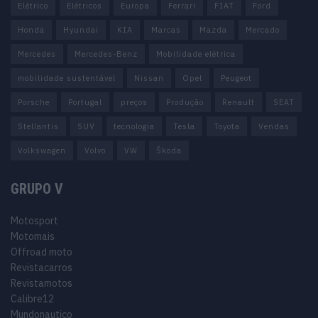
Elétrico
Elétricos
Europa
Ferrari
FIAT
Ford
Honda
Hyundai
KIA
Marcas
Mazda
Mercado
Mercedes
Mercedes-Benz
Mobilidade elétrica
mobilidade sustentável
Nissan
Opel
Peugeot
Porsche
Portugal
preços
Produção
Renault
SEAT
Stellantis
SUV
tecnologia
Tesla
Toyota
Vendas
Volkswagen
Volvo
VW
Škoda
GRUPO V
Motosport
Motomais
Offroad moto
Revistacarros
Revistamotos
Calibre12
Mundonautico