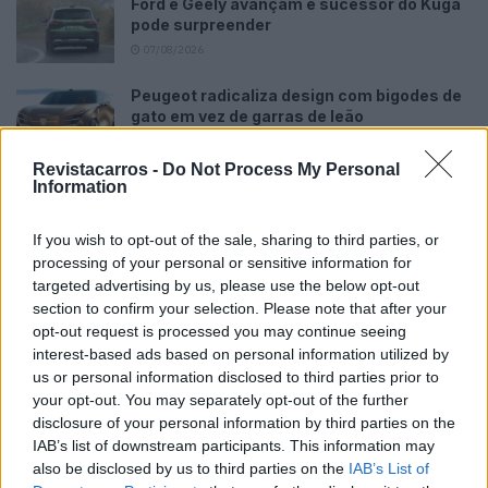
Ford e Geely avançam e sucessor do Kuga
pode surpreender
07/08/2026
Peugeot radicaliza design com bigodes de
gato em vez de garras de leão
07/08/2026
Revistacarros -
Do Not Process My Personal
Information
If you wish to opt-out of the sale, sharing to third parties, or
processing of your personal or sensitive information for
targeted advertising by us, please use the below opt-out
O mercado dos veículos elétricos está a amadurecer
section to confirm your selection. Please note that after your
mais rapidamente em algumas áreas do que em outras. A
opt-out request is processed you may continue seeing
maior parte está relacionada com a disponibilidade de
interest-based ads based on personal information utilized by
uma infraestrutura de carregamento (e o acesso ao
us or personal information disclosed to third parties prior to
fornecimento de energia). No entanto, encontrar a
your opt-out. You may separately opt-out of the further
disclosure of your personal information by third parties on the
solução de carregamento correta não tem de ser
IAB’s list of downstream participants. This information may
complicado: A Scania pode orientar o cliente ao longo de
also be disclosed by us to third parties on the
IAB’s List of
todo o processo e ajudar a definir a solução de