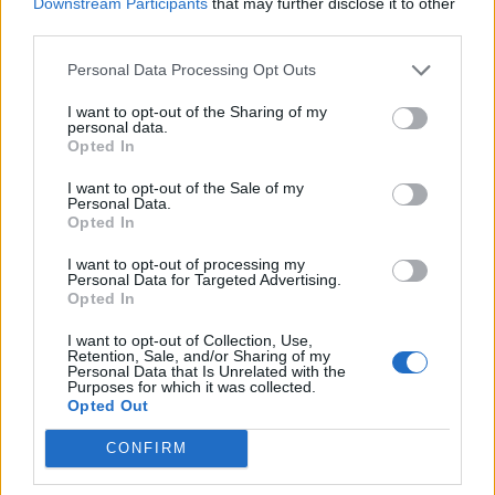
Downstream Participants
that may further disclose it to other
carregamento correta.
third parties.
Outra área que inicialmente ofereceu alguns desafios
Personal Data Processing Opt Outs
quando se passou para o modo elétrico foi a tomada de
força (PTO). As PTO eficientes e robustas são essenciais
I want to opt-out of the Sharing of my
personal data.
para muitas aplicações e é por isso que a Scania está
Opted In
agora a acrescentar uma série de diferentes soluções de
I want to opt-out of the Sale of my
PTO.
Personal Data.
Opted In
Os camiões elétricos da Scania também apresentam
I want to opt-out of processing my
números impressionantes do lado das baterias. As
Personal Data for Targeted Advertising.
Opted In
baterias durarão 1,3 milhões de quilómetros, o tempo de
vida útil do camião. E a sua pegada de carbono é de
I want to opt-out of Collection, Use,
Retention, Sale, and/or Sharing of my
aproximadamente um terço de uma referência industrial
Personal Data that Is Unrelated with the
Purposes for which it was collected.
comparativa, devido ao facto de serem produzidos com
Opted Out
eletricidade sem recurso a combustíveis fósseis no norte
da Suécia. A Scania escolheu baterias de iões de lítio em
CONFIRM
formas prismáticas que são montadas em Södertälje em