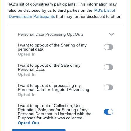
maiores dimensões que lhe conferiam outra carga
IAB’s list of downstream participants. This information may
also be disclosed by us to third parties on the
IAB’s List of
aerodinâmica, e um motor revisto com a cilindrada
Downstream Participants
that may further disclose it to other
aumentada para 1.526 cm3, capaz de “disparar” 350 cv
third parties.
de potência, ofereciam ao Maxi Turbo capacidades
Personal Data Processing Opt Outs
dinâmicas acima de qualquer outro Renault 5 Turbo
alguma vez fabricado.
I want to opt-out of the Sharing of my
personal data.
Opted In
Mais potência, mais binário e um enorme trabalho
efetuado também na perda de peso, que permitiu que
I want to opt-out of the Sale of my
Personal Data.
este bólide não ultrapassasse os 905 kg, foram fatores
Opted In
importantes, que ajudavam, não só nas suas
I want to opt-out of processing my
impressionantes performances, como no equilíbrio
Personal Data for Targeted Advertising.
Opted In
dinâmico. Para isso também contribuíam um sistema de
travagem potente e eficiente, direção mais direta e a
I want to opt-out of Collection, Use,
Retention, Sale, and/or Sharing of my
montagem de novos amortecedores.
Personal Data that Is Unrelated with the
Purposes for which it was collected.
Opted Out
Estava construído o mais poderoso Renault 5 Turbo de