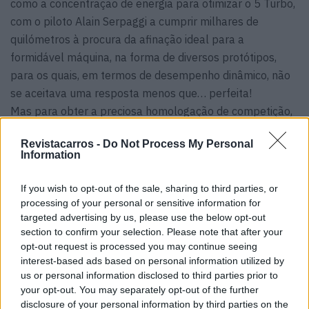
como a concentração de energia para otimizar o 5 Turbo,
com o piloto Alain Serpaggi a cumprir milhares de
quilómetros à procura da afinação ideal para a
formidável máquina, na forma de diversos protótipos,
para os quais, em termos de desempenho dinâmico, não
se aceitava uma resposta menos que… perfeita!
Mas para obter a preciosa homologação de competição,
o Renault 5 Turbo também tinha que ser um automóvel
Revistacarros -
Do Not Process My Personal
de produção em série. E isso… bom, isso não foi fácil…
Information
E foi nesta conjuntura de sucesso, mas com a clara
If you wish to opt-out of the sale, sharing to third parties, or
certeza de que era possível evoluir que, em 1984, o
processing of your personal or sensitive information for
Renault 5 Turbo (822) deu origem ao Renault 5 Turbo
targeted advertising by us, please use the below opt-out
(8221), já a pensar numa versão ainda mais exclusiva – o
section to confirm your selection. Please note that after your
mítico Renault 5 Maxi Turbo – que, surgiu em 1985, e do
opt-out request is processed you may continue seeing
interest-based ads based on personal information utilized by
qual foram apenas produzidas 20 unidades de
us or personal information disclosed to third parties prior to
competição.
your opt-out. You may separately opt-out of the further
O seu design muito mais agressivo, com apêndices de
disclosure of your personal information by third parties on the