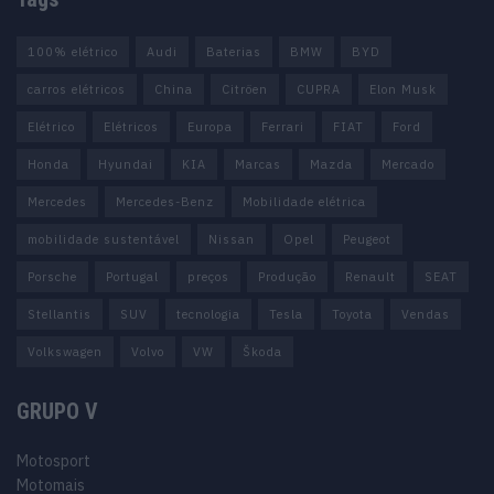
100% elétrico
Audi
Baterias
BMW
BYD
carros elétricos
China
Citröen
CUPRA
Elon Musk
Elétrico
Elétricos
Europa
Ferrari
FIAT
Ford
Honda
Hyundai
KIA
Marcas
Mazda
Mercado
Mercedes
Mercedes-Benz
Mobilidade elétrica
mobilidade sustentável
Nissan
Opel
Peugeot
Porsche
Portugal
preços
Produção
Renault
SEAT
Stellantis
SUV
tecnologia
Tesla
Toyota
Vendas
Volkswagen
Volvo
VW
Škoda
GRUPO V
Motosport
Motomais