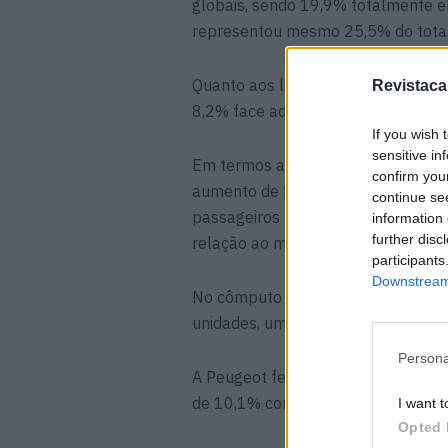
globais, sendo 19,9% totalmente 
representou mesmo 25,5% do tota
Quanto aos ligeiros de mercadorias
Revistaca
8,2% face ao mesmo mês de 2023, 
If you wish 
sensitive in
Em termos acumulados, o mercado 
confirm you
aumento de 13,3% em relação ao a
continue se
passageiros e de mercadorias, em
information 
further disc
relação ao mesmo mês de 2023, ten
participants
Downstream 
No cômputo global, no ano passado
unidades, uma quebra de 8,3% fac
Persona
A Peugeot fechou 2024 na lideranç
de 10,1% correspondente a 21.611
I want t
Opted 