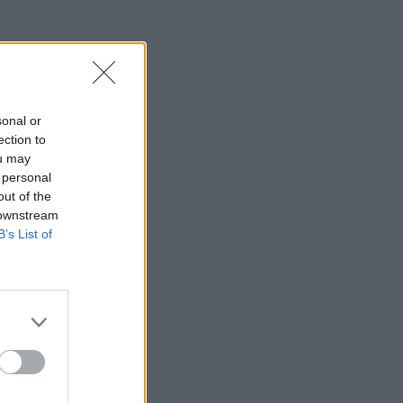
sonal or
ection to
ou may
 personal
out of the
 downstream
B’s List of