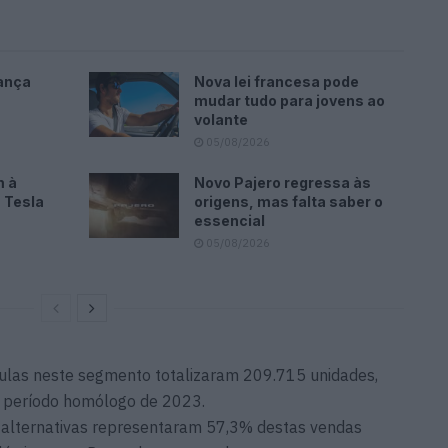
ança
Nova lei francesa pode
mudar tudo para jovens ao
volante
05/08/2026
m à
Novo Pajero regressa às
 Tesla
origens, mas falta saber o
essencial
05/08/2026
ulas neste segmento totalizaram 209.715 unidades,
 período homólogo de 2023.
s alternativas representaram 57,3% destas vendas