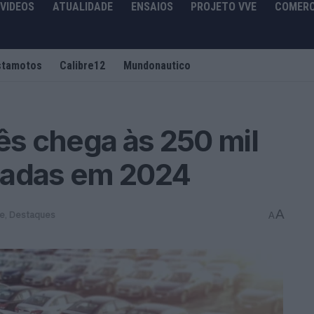
VIDEOS
ATUALIDADE
ENSAIOS
PROJETO VVE
COMERC
stamotos
Calibre12
Mundonautico
s chega às 250 mil
ladas em 2024
A
de
,
Destaques
A