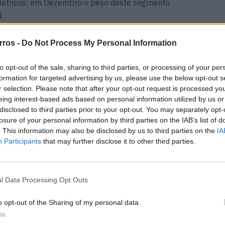
elétricos; em Dezembro o peso deste segmento
l
, no último mês de 2024 verificou-se uma subida de
rros -
Do Not Process My Personal Information
com 3.577 unidades matriculadas.
to opt-out of the sale, sharing to third parties, or processing of your per
formation for targeted advertising by us, please use the below opt-out s
atingiu 32.304 unidades, o que representou um
r selection. Please note that after your opt-out request is processed y
no passado. No mercado de veículos pesados de
eing interest-based ads based on personal information utilized by us or
 Dezembro verificou-se uma queda de 45,9% cento em
disclosed to third parties prior to your opt-out. You may separately opt-
losure of your personal information by third parties on the IAB’s list of
do sido comercializados 483 veículos.
. This information may also be disclosed by us to third parties on the
IA
Participants
that may further disclose it to other third parties.
 as matrículas desta categoria totalizaram 7.250
e a 2023.
l Data Processing Opt Outs
a dos ligeiros de turismo com uma quota de mercado
 unidades vendidas.
o opt-out of the Sharing of my personal data.
In