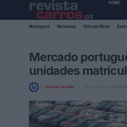
HOME
Motosport
Motomais
Offroad Moto
Revi
Mercado portuguê
unidades matricu
by
Ricardo Carvalho
03/01/2025
in
Atualida