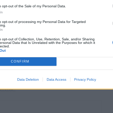
s-Benz no segundo posto, com 16.649 automóveis, com o
o opt-out of the Sale of my Personal Data.
cia com 16.214 exemplares.
In
 pela Renault na quarta posição, com 15.118 unidades,
agen (11.740), Toyota (11.504), Tesla (9.760), Citroën
to opt-out of processing my Personal Data for Targeted
ing.
In
o opt-out of Collection, Use, Retention, Sale, and/or Sharing
, o comando do mercado mantém-se nas mãos da
ersonal Data that Is Unrelated with the Purposes for which it
lected.
m a Aston Martin a registar 61 novas matriculações.
Out
CONFIRM
 a Maserati a acumular 33, e a Lamborghini a vender
der menos um desportivo; a Lotus matriculou seis
ês.
Data Deletion
Data Access
Privacy Policy
omóveis