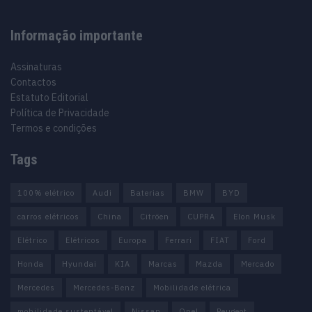
Informação importante
Assinaturas
Contactos
Estatuto Editorial
Política de Privacidade
Termos e condições
Tags
100% elétrico
Audi
Baterias
BMW
BYD
carros elétricos
China
Citröen
CUPRA
Elon Musk
Elétrico
Elétricos
Europa
Ferrari
FIAT
Ford
Honda
Hyundai
KIA
Marcas
Mazda
Mercado
Mercedes
Mercedes-Benz
Mobilidade elétrica
mobilidade sustentável
Nissan
Opel
Peugeot