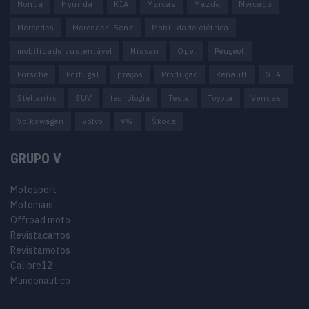
Honda
Hyundai
KIA
Marcas
Mazda
Mercado
Mercedes
Mercedes-Benz
Mobilidade elétrica
mobilidade sustentável
Nissan
Opel
Peugeot
Porsche
Portugal
preços
Produção
Renault
SEAT
Stellantis
SUV
tecnologia
Tesla
Toyota
Vendas
Volkswagen
Volvo
VW
Škoda
GRUPO V
Motosport
Motomais
Offroad moto
Revistacarros
Revistamotos
Calibre12
Mundonautico