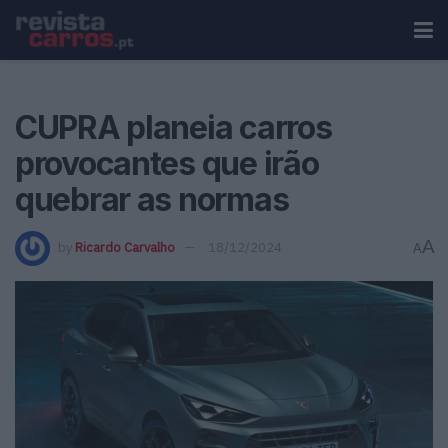
CUPRA planeia carros
provocantes que irão
quebrar as normas
A
by
Ricardo Carvalho
18/12/2024
A