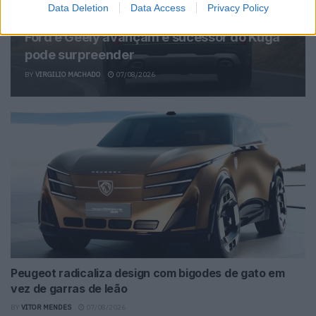
Data Deletion
Data Access
Privacy Policy
Ford e Geely avançam e sucessor do Kuga
pode surpreender
BY
VIRGILIO MACHADO
07/08/2026
Peugeot radicaliza design com bigodes de gato em
vez de garras de leão
BY
VITOR MENDES
07/08/2026