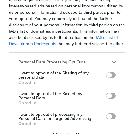
interest-based ads based on personal information utilized by
us or personal information disclosed to third parties prior to
your opt-out. You may separately opt-out of the further
disclosure of your personal information by third parties on the
IAB’s list of downstream participants. This information may
Ricardo Carvalho
also be disclosed by us to third parties on the
IAB’s List of
Downstream Participants
that may further disclose it to other
third parties.
Related Posts
Personal Data Processing Opt Outs
I want to opt-out of the Sharing of my
personal data.
Opted In
I want to opt-out of the Sale of my
Personal Data.
Opted In
NX7 é o novo SUV da Nissan para China e
I want to opt-out of processing my
Personal Data for Targeted Advertising.
pode chegar à Europa
Opted In
BY
VIRGILIO MACHADO
08/08/2026