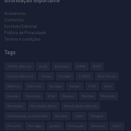
Informação importante
Assinaturas
Contactos
Estatuto Editorial
Política de Privacidade
Termos e condições
Tags
100% elétrico
Audi
Baterias
BMW
BYD
carros elétricos
China
Citröen
CUPRA
Elon Musk
Elétrico
Elétricos
Europa
Ferrari
FIAT
Ford
Honda
Hyundai
KIA
Marcas
Mazda
Mercado
Mercedes
Mercedes-Benz
Mobilidade elétrica
mobilidade sustentável
Nissan
Opel
Peugeot
Porsche
Portugal
preços
Produção
Renault
SEAT