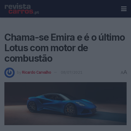
Chama-se Emira e é o último
Lotus com motor de
combustão
A
by
Ricardo Carvalho
08/07/2021
A