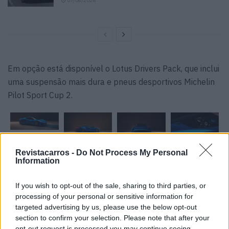
07/08/2026
Em opção está disponível o Lotus Drivers Pack, que inclui
uma suspensão mais dura e pneus desportivos Michelin
Pilot Sport Cup 2.
Revistacarros -
Do Not Process My Personal
Information
If you wish to opt-out of the sale, sharing to third parties, or
processing of your personal or sensitive information for
Tags:
AMG
Evora
Exige
Lotus Emira
Toyota
targeted advertising by us, please use the below opt-out
section to confirm your selection. Please note that after your
opt-out request is processed you may continue seeing