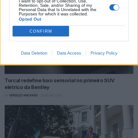
I want to opt-out of Collection, Use,
Retention, Sale, and/or Sharing of my
Personal Data that Is Unrelated with the
Purposes for which it was collected.
Opted Out
CONFIRM
Data Deletion
Data Access
Privacy Policy
Torcal redefine luxo sensorial no primeiro SUV
elétrico da Bentley
BY
VIRGILIO MACHADO
08/08/2026