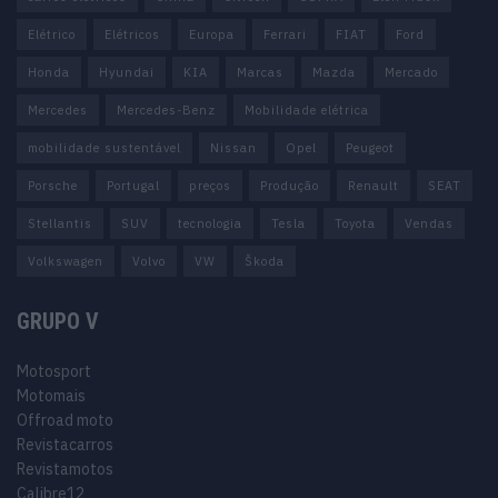
Elétrico
Elétricos
Europa
Ferrari
FIAT
Ford
Honda
Hyundai
KIA
Marcas
Mazda
Mercado
Mercedes
Mercedes-Benz
Mobilidade elétrica
mobilidade sustentável
Nissan
Opel
Peugeot
Porsche
Portugal
preços
Produção
Renault
SEAT
Stellantis
SUV
tecnologia
Tesla
Toyota
Vendas
Volkswagen
Volvo
VW
Škoda
GRUPO V
Motosport
Motomais
Offroad moto
Revistacarros
Revistamotos
Calibre12