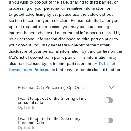
If you wish to opt-out of the sale, sharing to third parties, or
processing of your personal or sensitive information for
targeted advertising by us, please use the below opt-out
Para o motor, a KGM decidiu utilizar uma solução
section to confirm your selection. Please note that after your
fabricada pela BYD. O Torres EVX é alimentado por um
opt-out request is processed you may continue seeing
motor de 152 kW (207 CV) e 339 Nm de binário, que está
interest-based ads based on personal information utilized by
us or personal information disclosed to third parties prior to
ligado a uma “Blade Battery” de 73,4 kWh que lhe
your opt-out. You may separately opt-out of the further
permite alcançar uma autonomia de cerca de 462 km. E,
disclosure of your personal information by third parties on the
como curiosidade, tem tecnologia V2L para poder
IAB’s list of downstream participants. This information may
carregar outros dispositivos com a energia da bateria.
also be disclosed by us to third parties on the
IAB’s List of
Downstream Participants
that may further disclose it to other
third parties.
Personal Data Processing Opt Outs
I want to opt-out of the Sharing of my
personal data.
Opted In
I want to opt-out of the Sale of my
Personal Data.
Opted In