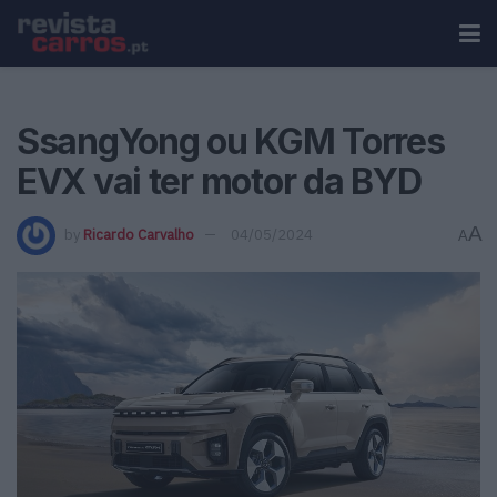
SsangYong ou KGM Torres
EVX vai ter motor da BYD
A
by
Ricardo Carvalho
04/05/2024
A