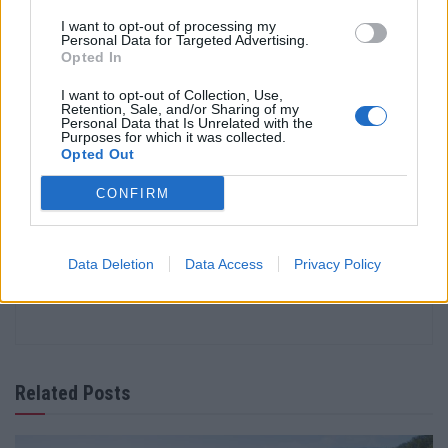
I want to opt-out of processing my
Personal Data for Targeted Advertising.
Opted In
I want to opt-out of Collection, Use,
Retention, Sale, and/or Sharing of my
Personal Data that Is Unrelated with the
Tags:
KGM Torres EVX
Ssang Yong EVX
Purposes for which it was collected.
Opted Out
CONFIRM
Data Deletion
Data Access
Privacy Policy
Ricardo Carvalho
Related Posts