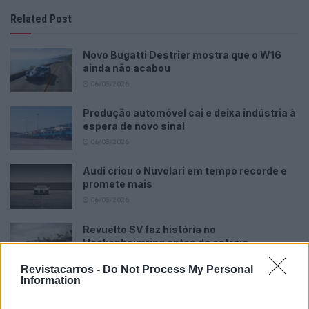
Related Post
Novo Bugatti Destrier mostra que o W16
ainda não acabou
06/08/2026
Produção automóvel cai e deixa indústria à
espera de novo sinal
06/08/2026
Audi criou o Nuvolari em tempo recorde e
promete mais
06/08/2026
Revuelto SV faz história no
Hockenheimring antes da estreia
06/08/2026
Revistacarros -
Do Not Process My Personal
Information