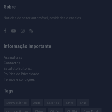
Sobre
Noticias do setor automóvel, novidades e ensaios.
Informação importante
Assinaturas
Contactos
Estatuto Editorial
Política de Privacidade
Termos e condições
Tags
100% elétrico
Audi
Baterias
BMW
BYD
carros elétricos
China
Citröen
CUPRA
Elon Musk