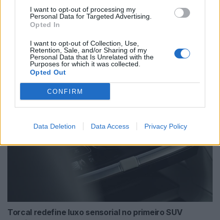
I want to opt-out of processing my
Personal Data for Targeted Advertising.
Opted In
I want to opt-out of Collection, Use,
NX7 é o novo SUV da Nissan para China e
Retention, Sale, and/or Sharing of my
Personal Data that Is Unrelated with the
pode chegar à Europa
Purposes for which it was collected.
Opted Out
BY
VIRGILIO MACHADO
08/08/2026
CONFIRM
Data Deletion
Data Access
Privacy Policy
Torcal redefine luxo sensorial no primeiro SUV