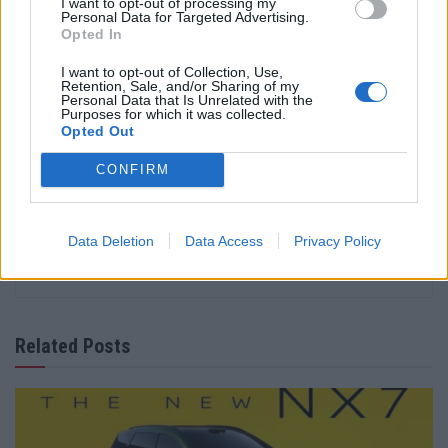
I want to opt-out of processing my
homologação que vigoram no mercado indiano — muito
Personal Data for Targeted Advertising.
Opted In
menos exigentes, tanto ao nível da segurança ativa e
passiva como das emissões poluentes.
I want to opt-out of Collection, Use,
Retention, Sale, and/or Sharing of my
Personal Data that Is Unrelated with the
Purposes for which it was collected.
Opted Out
CONFIRM
Data Deletion
Data Access
Privacy Policy
Vitor Mendes
Related Posts