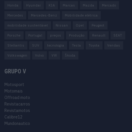
Honda
Hyundai
KIA
Marcas
Mazda
Mercado
Mercedes
Mercedes-Benz
Mobilidade elétrica
mobilidade sustentável
Nissan
Opel
Peugeot
Porsche
Portugal
preços
Produção
Renault
SEAT
Stellantis
SUV
tecnologia
Tesla
Toyota
Vendas
Volkswagen
Volvo
VW
Škoda
GRUPO V
Motosport
Motomais
Offroad moto
Revistacarros
Revistamotos
Calibre12
Mundonautico