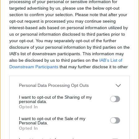
processing of your personal or sensitive information for
embaixadores da marca.
targeted advertising by us, please use the below opt-out
section to confirm your selection. Please note that after your
opt-out request is processed you may continue seeing
interest-based ads based on personal information utilized by
us or personal information disclosed to third parties prior to
your opt-out. You may separately opt-out of the further
disclosure of your personal information by third parties on the
IAB’s list of downstream participants. This information may
also be disclosed by us to third parties on the
IAB’s List of
Downstream Participants
that may further disclose it to other
third parties.
Personal Data Processing Opt Outs
E a Europa, vai conhecer o Tiago?
I want to opt-out of the Sharing of my
personal data.
Opted In
O Tata Tiago (e o Tiago.EV) não vão chegar à Europa,
nem tal consta dos planos da marca. Desde logo, porque
I want to opt-out of the Sale of my
Personal Data.
é produzido exclusivamente com o volante do lado
Opted In
direito; e porque é concebido com as exigências de