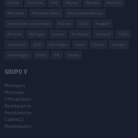
Honda
Hyundai
KIA
Marcas
Mazda
Mercado
Mercedes
Mercedes-Benz
Mobilidade elétrica
mobilidade sustentável
Nissan
Opel
Peugeot
Porsche
Portugal
preços
Produção
Renault
SEAT
Stellantis
SUV
tecnologia
Tesla
Toyota
Vendas
Volkswagen
Volvo
VW
Škoda
GRUPO V
Motosport
Motomais
Offroad moto
Revistacarros
Revistamotos
Calibre12
Mundonautico