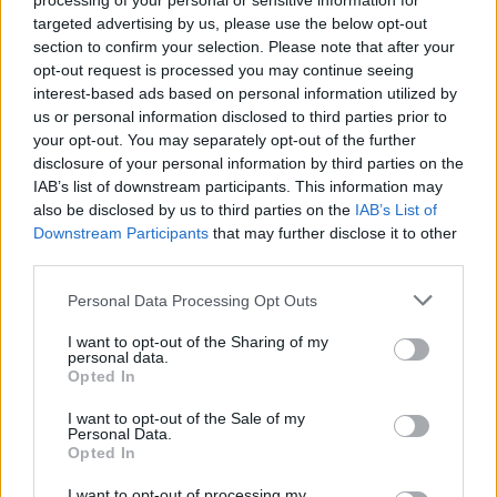
processing of your personal or sensitive information for
opacidade/transparência. Na prática, permite um
targeted advertising by us, please use the below opt-out
escurecimento automático e repartido – só à frente, até
section to confirm your selection. Please note that after your
opt-out request is processed you may continue seeing
meio ou apenas na 2.ª fila. O isolamento térmico é
interest-based ads based on personal information utilized by
elevado, assim como a proteção da luz exterior (85%).
us or personal information disclosed to third parties prior to
Nota ainda para o espaço interior, nomeadamente atrás,
your opt-out. You may separately opt-out of the further
com muitos centímetros livres para as pernas. O Rafale
disclosure of your personal information by third parties on the
IAB’s list of downstream participants. This information may
tem exatamente a mesma distância entre eixos do
also be disclosed by us to third parties on the
IAB’s List of
Espace (2.738 mm), mas com cinco lugares e não sete e
Downstream Participants
that may further disclose it to other
uma bagageira com 530 litros de capacidade. Chega e
third parties.
sobra.
Personal Data Processing Opt Outs
Texto Vítor Mendes
I want to opt-out of the Sharing of my
Fotos Paulo Calisto
personal data.
Opted In
CONCLUSÃO
I want to opt-out of the Sale of my
Personal Data.
Com o Rafale, a Renault tem razões para sonhar alto. O
Opted In
novo SUV apresenta-se com qualidades mais do que
I want to opt-out of processing my