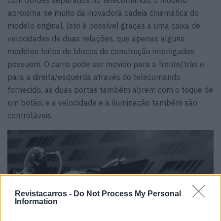
aproxima-se muito da inovadora cadeia cinemática do
modelo original. Isto é possível graças a uma caixa de
velocidades de duas relações, que apenas alguns
modelos feitos de blocos de construção interligados
possuem. O carro pode ser movido para a frente/trás e
para a direita/esquerda através do telecomando
fornecido, as duas portas também abrem com o toque de
um botão, e a velocidade e a iluminação também são
controláveis.
Revistacarros -
Do Not Process My Personal
Information