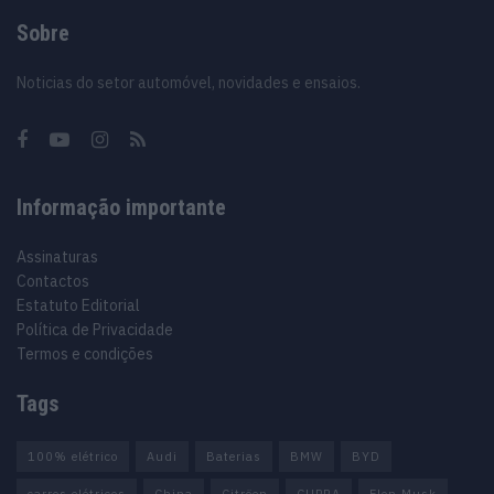
Sobre
Noticias do setor automóvel, novidades e ensaios.
Informação importante
Assinaturas
Contactos
Estatuto Editorial
Política de Privacidade
Termos e condições
Tags
100% elétrico
Audi
Baterias
BMW
BYD
carros elétricos
China
Citröen
CUPRA
Elon Musk