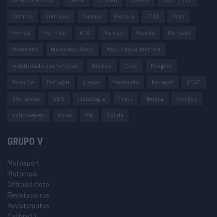
Elétrico
Elétricos
Europa
Ferrari
FIAT
Ford
Honda
Hyundai
KIA
Marcas
Mazda
Mercado
Mercedes
Mercedes-Benz
Mobilidade elétrica
mobilidade sustentável
Nissan
Opel
Peugeot
Porsche
Portugal
preços
Produção
Renault
SEAT
Stellantis
SUV
tecnologia
Tesla
Toyota
Vendas
Volkswagen
Volvo
VW
Škoda
GRUPO V
Motosport
Motomais
Offroad moto
Revistacarros
Revistamotos
Calibre12