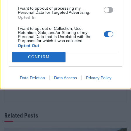
CaDA, o designer BrunoJJ garante que cada modelo se
I want to opt-out of processing my
aproxima o mais possível do veículo original.
Personal Data for Targeted Advertising.
O preço? Esse é muito mais acessível que o original.
Opted In
Neste caso, o AMG-One CaDA custa cerca de 180 euros.
I want to opt-out of Collection, Use,
Retention, Sale, and/or Sharing of my
Personal Data that Is Unrelated with the
Tags:
CaDA
Mercedes-AMG One
Purposes for which it was collected.
Opted Out
CONFIRM
Data Deletion
Data Access
Privacy Policy
Ricardo Carvalho
Related Posts