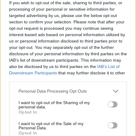
If you wish to opt-out of the sale, sharing to third parties, or
processing of your personal or sensitive information for
targeted advertising by us, please use the below opt-out
section to confirm your selection. Please note that after your
opt-out request is processed you may continue seeing
interest-based ads based on personal information utilized by
us or personal information disclosed to third parties prior to
Para o designer de renome mundial BrunoJJ1, cuja
your opt-out. You may separately opt-out of the further
disclosure of your personal information by third parties on the
paixão pelos modelos de blocos de construção começou
IAB’s list of downstream participants. This information may
aos dez anos de idade, trabalhar no superdesportivo foi
also be disclosed by us to third parties on the
IAB’s List of
um desafio e uma honra. Para ele, a conceção de um
Downstream Participants
that may further disclose it to other
modelo começa no interior, ou seja, com o chassis, o
third parties.
motor e a suspensão.
Personal Data Processing Opt Outs
O segundo passo é o design exterior do veículo. O
I want to opt-out of the Sharing of my
posicionamento dos faróis é particularmente importante,
personal data.
Opted In
uma vez que formam a face do veículo, por assim dizer.
Graças, em parte, aos protótipos impressos em 3D de
I want to opt-out of the Sale of my
Personal Data.
várias peças especiais fornecidas antecipadamente pela
Opted In