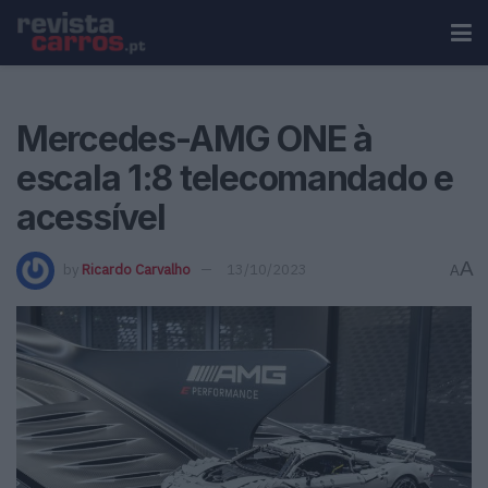
Mercedes-AMG ONE à
escala 1:8 telecomandado e
acessível
A
by
Ricardo Carvalho
13/10/2023
A