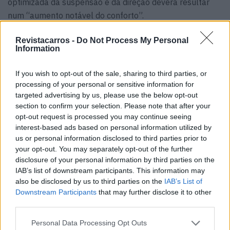
optimizada da suspensão e da direção deverá resultar
num “aumento notável do conforto”.
O automóvel sai da linha de produção com suspensão
Revistacarros -
Do Not Process My Personal
fixa e direção progressiva de série. Em alternativa, está
Information
disponível uma suspensão desportiva com
amortecedores adaptativos automáticos FSD (Frequency
If you wish to opt-out of the sale, sharing to third parties, or
Selective Damping) e um “eixo dianteiro mais ágil”. Esta
processing of your personal or sensitive information for
última configuração é de série no SQ5.
targeted advertising by us, please use the below opt-out
section to confirm your selection. Please note that after your
Já conhecemos do A5 a mudança notável no interior, com
opt-out request is processed you may continue seeing
o ecrã OLED curvo (painel de instrumentos de 11,9
interest-based ads based on personal information utilized by
polegadas e ecrã central de 14,5 polegadas) mais o ecrã
us or personal information disclosed to third parties prior to
opcional de 10,9 polegadas para o passageiro. No novo
your opt-out. You may separately opt-out of the further
disclosure of your personal information by third parties on the
Q5, o design mantém-se fiel a esta nova linha. À primeira
IAB’s list of downstream participants. This information may
vista, a qualidade do habitáculo causa a mesma
also be disclosed by us to third parties on the
IAB’s List of
excelente impressão que no sedan.
Downstream Participants
that may further disclose it to other
third parties.
O sistema de infoentretenimento utiliza o sistema
operativo Android Automotive OS da Google. O conteúdo
Personal Data Processing Opt Outs