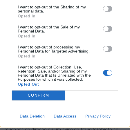
é atualizado via over-the-air. Os serviços Audi connect
I want to opt-out of the Sharing of my
personal data.
estão sempre atualizados. Aplicações como o YouTube
Opted In
estão integradas diretamente no MMI, pelo que não é
necessário um smartphone para as utilizar.
I want to opt-out of the Sale of my
Personal Data.
O head-up display é 85% maior do que o seu antecessor
Opted In
e agora também pode ser operado a partir do volante. O
I want to opt-out of processing my
novo Audi Assistant (pela primeira vez com o seu próprio
Personal Data for Targeted Advertising.
Opted In
avatar) utiliza o ChatGPT para responder às perguntas e
pedidos dos ocupantes.
I want to opt-out of Collection, Use,
Retention, Sale, and/or Sharing of my
Personal Data that Is Unrelated with the
Por um custo adicional, pode ser instalado o sistema de
Purposes for which it was collected.
som Bang&Olufsen Premium Sound System com
Opted Out
amplificador de 685 watts e 16 altifalantes, que cancela
CONFIRM
os ruídos interiores incómodos através de ondas.
Vale a pena mencionar a faixa iluminada entre o painel
de instrumentos e o para-brisas, que pode mostrar coisas
Data Deletion
Data Access
Privacy Policy
úteis como o estado do carregamento, o indicador de
mudança de direção ou um aviso de trânsito/objeto ao