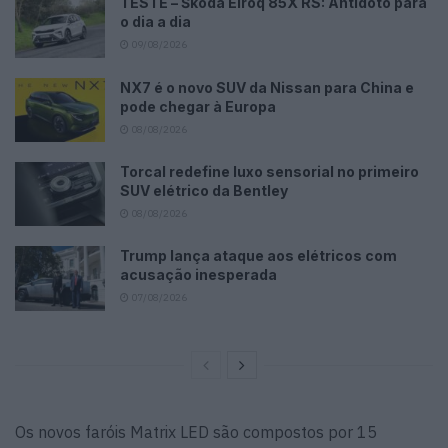
TESTE – Škoda Elroq 85X RS: Antídoto para
o dia a dia
09/08/2026
NX7 é o novo SUV da Nissan para China e
pode chegar à Europa
08/08/2026
Torcal redefine luxo sensorial no primeiro
SUV elétrico da Bentley
08/08/2026
Trump lança ataque aos elétricos com
acusação inesperada
07/08/2026
Os novos faróis Matrix LED são compostos por 15