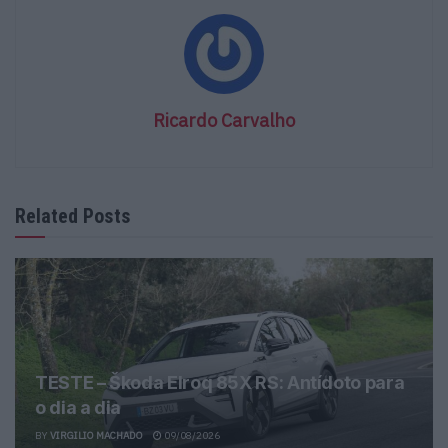
Ricardo Carvalho
Related Posts
TESTE – Škoda Elroq 85X RS: Antídoto para
o dia a dia
BY
VIRGILIO MACHADO
09/08/2026