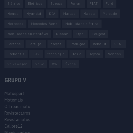
Elétrico
Elétricos
Europa
Ferrari
FIAT
Ford
Honda
Hyundai
KIA
Marcas
Mazda
Mercado
Mercedes
Mercedes-Benz
Mobilidade elétrica
mobilidade sustentável
Nissan
Opel
Peugeot
Porsche
Portugal
preços
Produção
Renault
SEAT
Stellantis
SUV
tecnologia
Tesla
Toyota
Vendas
Volkswagen
Volvo
VW
Škoda
GRUPO V
Motosport
Motomais
Offroad moto
Revistacarros
Revistamotos
Calibre12
Mundonautico