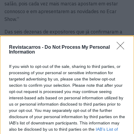
salão, pois cada vez mais marcas apostam em estar
connosco e em apresentarem as novidades no Ecar
Show.”
Das seis dezenas de expositores que já confirmaram a
presença, 40 são marcas automóvel, que vão apresentar
duas dezenas e meia de novidades. Neste momento
Revistacarros -
Do Not Process My Personal
Information
estão já garantidas três estreias absolutas no Ecar Show.
Brevemente será divulgada a lista completa de
If you wish to opt-out of the sale, sharing to third parties, or
novidades presentes.
processing of your personal or sensitive information for
targeted advertising by us, please use the below opt-out
section to confirm your selection. Please note that after your
opt-out request is processed you may continue seeing
interest-based ads based on personal information utilized by
us or personal information disclosed to third parties prior to
your opt-out. You may separately opt-out of the further
disclosure of your personal information by third parties on the
IAB’s list of downstream participants. This information may
also be disclosed by us to third parties on the
IAB’s List of