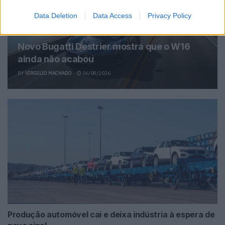
Data Deletion
Data Access
Privacy Policy
Novo Bugatti Destrier mostra que o W16
ainda não acabou
BY
VIRGILIO MACHADO
06/08/2026
Produção automóvel cai e deixa indústria à espera de