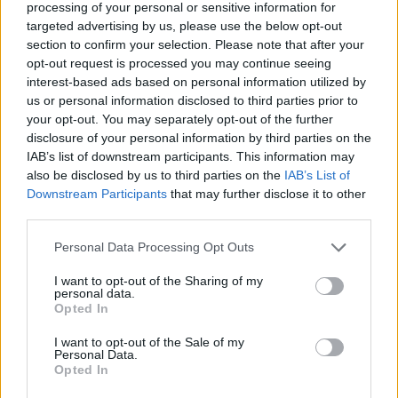
Além destes números, o AIA foi escolhido por marcas de
processing of your personal or sensitive information for
targeted advertising by us, please use the below opt-out
renome como BMW, McLaren, Michelin, Mercedes, Bimby
section to confirm your selection. Please note that after your
e Repsol para a realização de eventos corporativos, com
opt-out request is processed you may continue seeing
destaque para a Michelin que trouxe 4000 convidados ao
interest-based ads based on personal information utilized by
Algarve.
us or personal information disclosed to third parties prior to
your opt-out. You may separately opt-out of the further
Em 2023 o circuito também recebeu uma longa lista de
disclosure of your personal information by third parties on the
visitantes ‘ilustres’ que incluiu a presença de pilotos
IAB’s list of downstream participants. This information may
como: Valentino Rossi, Max Verstappen, Juan-Pablo
also be disclosed by us to third parties on the
IAB’s List of
Montoya, Nelson Piquet Júnior, António Félix da Costa,
Downstream Participants
that may further disclose it to other
Mick Schumacher, Nicolas Lapierre, Toprak Razgatlioglu,
third parties.
Franco Morbidelli, Lando Norris e Lance Stroll.
Personal Data Processing Opt Outs
O AIA também recebeu várias equipas de Fórmula 1
I want to opt-out of the Sharing of my
personal data.
como: Alpine, Alpha Tauri e McLaren, e os vencedores
Opted In
das 24 Horas de Le Mans, e a Ferrari, que escolheu o
circuito para desenvolver testes nos seus veículos de
I want to opt-out of the Sale of my
Personal Data.
competição.
Opted In
O sucesso do Autódromo Internacional do Algarve em