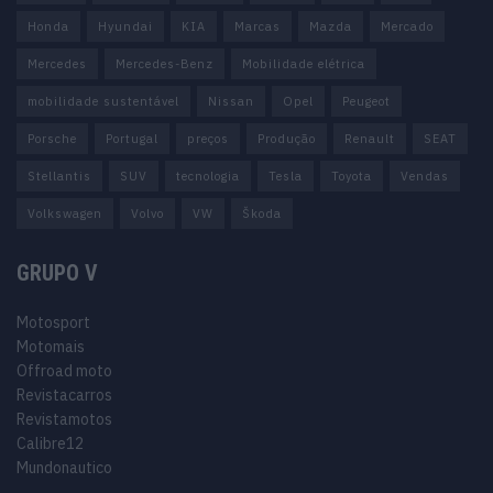
Honda
Hyundai
KIA
Marcas
Mazda
Mercado
Mercedes
Mercedes-Benz
Mobilidade elétrica
mobilidade sustentável
Nissan
Opel
Peugeot
Porsche
Portugal
preços
Produção
Renault
SEAT
Stellantis
SUV
tecnologia
Tesla
Toyota
Vendas
Volkswagen
Volvo
VW
Škoda
GRUPO V
Motosport
Motomais
Offroad moto
Revistacarros
Revistamotos
Calibre12
Mundonautico