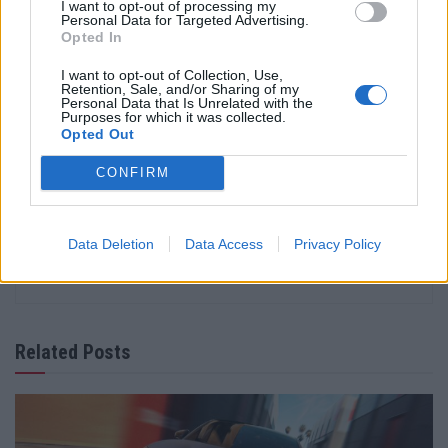
I want to opt-out of processing my
2023 foi um testemunho do seu status como uma das
Personal Data for Targeted Advertising.
Opted In
principais instalações de corridas da Europa.
I want to opt-out of Collection, Use,
Tags:
Autódromo Internacional do Algarve
Retention, Sale, and/or Sharing of my
Personal Data that Is Unrelated with the
Purposes for which it was collected.
Opted Out
CONFIRM
Data Deletion
Data Access
Privacy Policy
Ricardo Carvalho
Related Posts