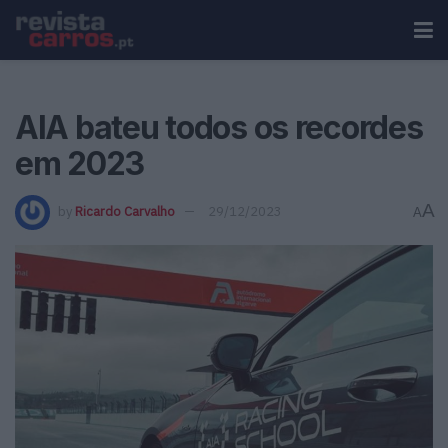
AIA bateu todos os recordes
em 2023
A
by
Ricardo Carvalho
29/12/2023
A