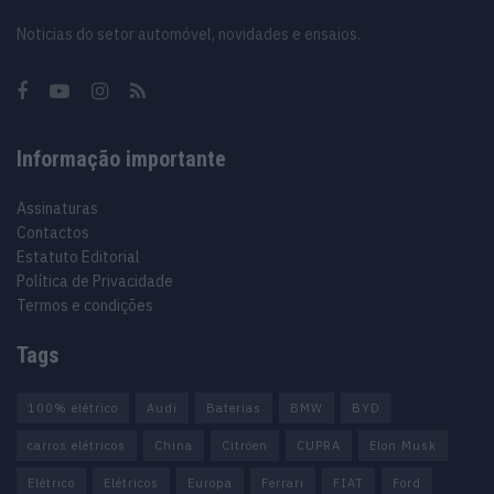
Noticias do setor automóvel, novidades e ensaios.
Informação importante
Assinaturas
Contactos
Estatuto Editorial
Política de Privacidade
Termos e condições
Tags
100% elétrico
Audi
Baterias
BMW
BYD
carros elétricos
China
Citröen
CUPRA
Elon Musk
Elétrico
Elétricos
Europa
Ferrari
FIAT
Ford